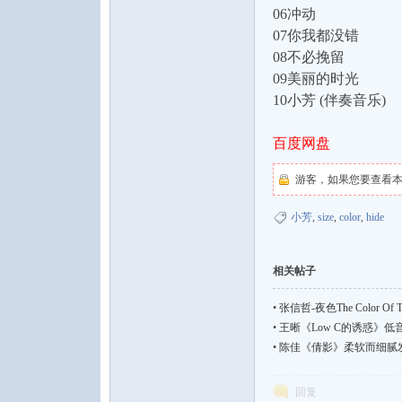
06冲动
07你我都没错
08不必挽留
09美丽的时光
10小芳 (伴奏音乐)
百度网盘
音
游客，如果您要查看
小芳
,
size
,
color
,
hide
相关帖子
•
张信哲-夜色The Color Of The
•
王晰《Low C的诱惑》低音极限[
乐
•
陈佳《倩影》柔软而细腻发烧人声
回复