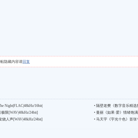
本帖隐藏内容请
回复
 Night|FLAC|48kHz/16bit|
•
隔壁老樊《数字音乐精选集》[FL
WAV|48kHz/24bit]
•
曼丽《如果·爱》情绪饱满动感十足
[WAV|48kHz/24bit]
•
马天宇《宇光十色》首张专辑[WA