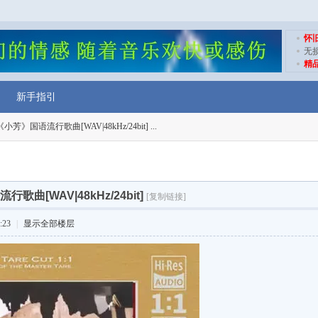
怀
无
精
新手指引
芳》国语流行歌曲[WAV|48kHz/24bit] ...
曲[WAV|48kHz/24bit]
[复制链接]
:23
|
显示全部楼层