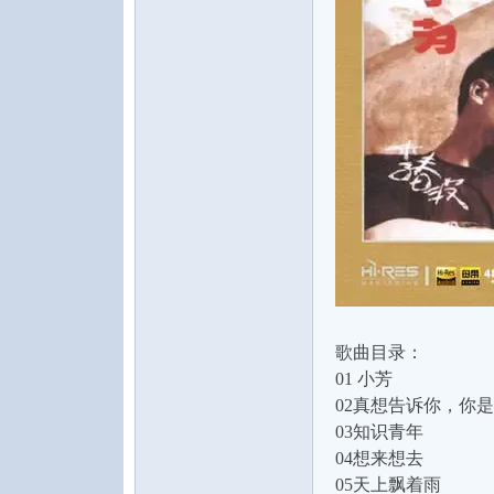
水
之
歌曲目录：
01 小芳
02真想告诉你，你
03知识青年
04想来想去
声
05天上飘着雨