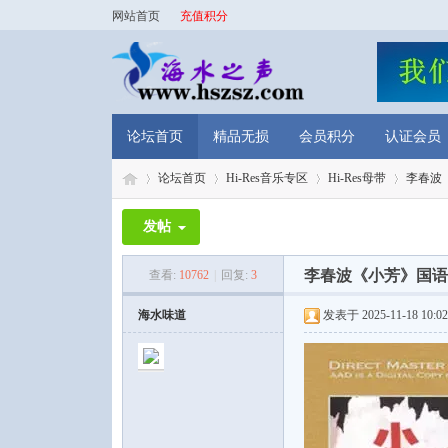
网站首页
充值积分
论坛首页
精品无损
会员积分
认证会员
论坛首页
Hi-Res音乐专区
Hi-Res母带
李春波《小
发帖
海
»
›
›
›
李春波《小芳》国语流行歌
查看:
10762
|
回复:
3
海水味道
发表于 2025-11-18 10:02