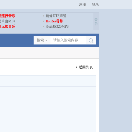
注册
登录
旧流行音乐
镜像DTS声道
音
损单曲MP4
Hi-Res母带
乐
品无损音乐
高品质320MP3
搜索
返回列表