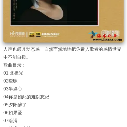
人声也颇具动态感，自然而然地地把你带入歌者的感情世界
中不能自拨。
歌曲目录：
01 北极光
02暧昧
03半点心
04你是如此的难以忘记
05夕阳醉了
06如果爱
07暗涌