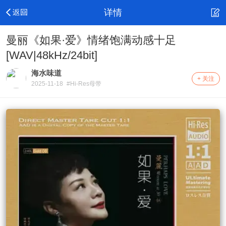
详情
曼丽《如果·爱》情绪饱满动感十足
[WAV|48kHz/24bit]
海水味道
+ 关注
2025-11-18
#Hi-Res母带