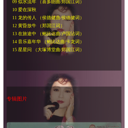
09 似水流年 （喜多朗曲/郑国江词）
10 爱在深秋
11 龙的传人 （侯德健曲/侯德健词）
12 黄昏放牛 （郑国江词）
13 在旅途中 （鲍比达曲/卢国沾词）
14 音乐嘉年华 （鲍比达曲/卡龙词）
15 星星问 （大塚博堂曲/郑国江词）
专辑图片