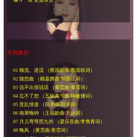
专辑曲目
01 顺流、逆流 （蔡国权曲/蔡国权词）
02 随想曲 （顾嘉辉曲/郑国江词）
03 说不出假说话 （黄霑曲/黄霑词）
04 忘不了您 （五轮真弓曲/林敏骢词）
05 意乱情迷 （田丰曲/田丰词）
06 南屏晚钟 （王福龄曲/方达词）
07 月儿弯弯照九州 （梁乐音曲/李隽青词）
08 晚风 （黄霑曲/黃霑词）