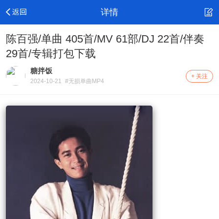
详情
陈百强/单曲 405首/MV 61部/DJ 22首/伴奏
29首/专辑打包下载
糖拌饭
+ 关注
2024-10-21
#无损单曲MP4