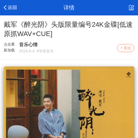
详情
戴军《醉光阴》头版限量编号24K金碟[低速
原抓WAV+CUE]
音乐心情
点击重
+ 关注
新加载
2024-6-4
#华语音乐