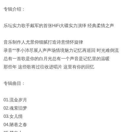
专辑介绍：
乐坛实力歌手戴军的首张HiFi大碟实力演绎 经典柔情之声
音乐制作人尤景仰细腻打造诗意情怀旋律
录音**李小沛尽展人声声场情境魅力记忆再巡回 时光难倒流
总有一首歌是你的白月光总有一个声音是记忆里的温暖
那些年 这些歌将过往收进唱片 这里有你的回忆
专辑曲目：
01.流金岁月
02.魂萦旧梦
03.女儿情
04.陋巷之春