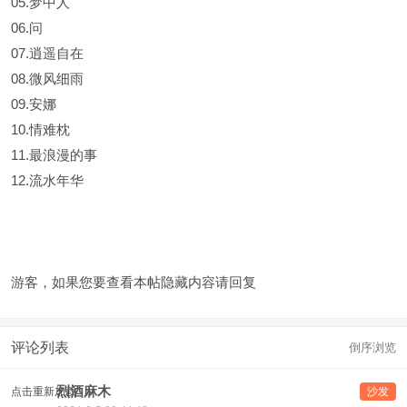
05.梦中人
06.问
07.逍遥自在
08.微风细雨
09.安娜
10.情难枕
11.最浪漫的事
12.流水年华
游客，如果您要查看本帖隐藏内容请
回复
评论列表
倒序浏览
烈酒麻木
点击重新加载
沙发