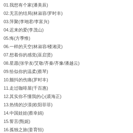
01.我想有个家(潘美辰)
02.无言的结局(林淑容/罗时丰)
03.萍聚(李翊君/李富兴)
04.迟来的爱(李茂山)
05.悔(方季惟)
06.一样的天空(林淑容/楼湘灵)
07.想着你的感觉(巫启贤)
08.星愿(张学友/艾敬/齐秦/齐豫/潘越云)
09.恰似你的温柔(蔡琴)
10.颤抖的伤痛(罗时丰)
11.走过咖啡屋(千百惠)
12.其实你不懂我的心(裘海正)
13.热情的沙漠(欧阳菲菲)
14.中国娃娃(蔡幸娟)
15.誓言(甄妮)
16.孤独之旅(姜育恒)