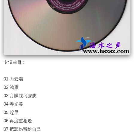
专辑曲目：
01.向云端
02.鸿雁
03.月朦胧鸟朦胧
04.春光美
05.趁早
06.再度重相逢
07.把悲伤留给自己