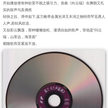
开始播放便有种欲罢不能之吸引力。首曲《向云端》在爽朗又扎
实的鼓声与及偶然
轻快之拉、弹伴如下,蓝兰略带金属光泽又丰润之独特而罕见诱人
人声,若轻风吹送、
又似彩云飘荡，那种慵懒放松、潇洒自如的歌声，管他是“问云
端，山里边，海里面”
都随歌而至紧追不放。