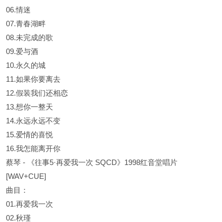
06.情迷
07.青春湖畔
08.未完成的歌
09.爱与酒
10.永久的城
11.如果你要离去
12.假装我们还相恋
13.想你一整天
14.永远永远不变
15.爱情的喜悦
16.我怎能离开你
蔡琴 - 《往事5·再爱我一次 SQCD》1998红音堂唱片
[WAV+CUE]
曲目：
01.再爱我一次
02.秋瑾