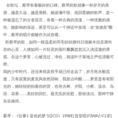
在歌坛，蔡琴有着极好的口碑。蔡琴的歌就像一杯岁月的美
酒，越是久远，越是香醇。她波澜不惊、低回委婉的歌声，是一
种被遗忘了的古老语言，有着一种古典的浪漫，一种优雅的感
伤。她影响的深远，甚至可以从一个例证中发现：在“发烧友”圈
中，蔡琴的唱片都被作为试音碟。
听蔡琴的歌，如同一根温柔的羽毛轻轻撩抖日渐麻木但灵犀尚
存的心灵，人便如同一片轻灵的落叶飘飘忽忽沉入清流澈的潭
底。在这个梦里，心被洗过，净化，就连叶子落地之声也清脆可
辨。
我的少年时代，还没来得及挥手就已经走远了，岁月死水般流
逝，只有寂寞的麦克风依然回响，我差点咋醒……梦里是有有阳
光的，她轻轻的拍着你的背，也有古树、夕阳、小桥、流水、鸟
语、花香……美好的回忆、最充实的安慰，那份淡泊、那种宁静
实在难得。
蔡琴 - 《往事1·蓝色的梦 SQCD》1998红音堂唱片[WAV+CUE]