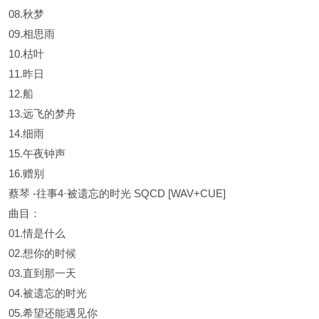
08.秋梦
09.相思雨
10.枯叶
11.昨日
12.船
13.远飞的梦舟
14.细雨
15.午夜钟声
16.赠别
蔡琴 -往事4·被遗忘的时光 SQCD [WAV+CUE]
曲目：
01.情是什么
02.想你的时候
03.直到那一天
04.被遗忘的时光
05.希望还能遇见你