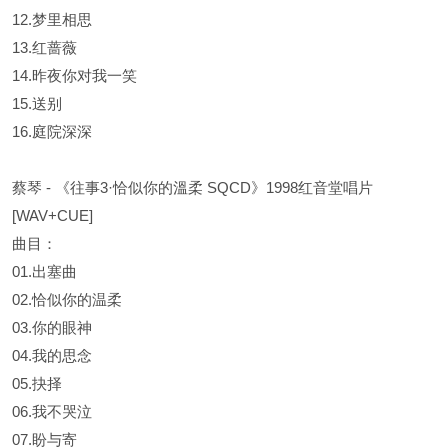
12.梦里相思
13.红蔷薇
14.昨夜你对我一笑
15.送别
16.庭院深深
蔡琴 - 《往事3·恰似你的溫柔 SQCD》1998红音堂唱片
[WAV+CUE]
曲目：
01.出塞曲
02.恰似你的温柔
03.你的眼神
04.我的思念
05.抉择
06.我不哭泣
07.盼与寄