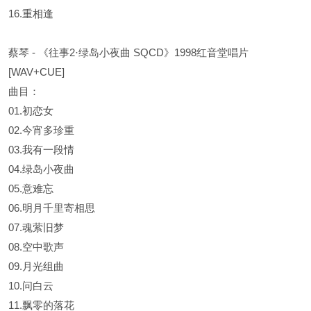
16.重相逢
蔡琴 - 《往事2·绿岛小夜曲 SQCD》1998红音堂唱片
[WAV+CUE]
曲目：
01.初恋女
02.今宵多珍重
03.我有一段情
04.绿岛小夜曲
05.意难忘
06.明月千里寄相思
07.魂萦旧梦
08.空中歌声
09.月光组曲
10.问白云
11.飘零的落花