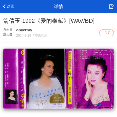
详情
翁倩玉-1992《爱的奉献》[WAV/BD]
opyermy
点击重
+ 关注
新加载
2024-9-28
#华语音乐