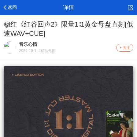
详情
穆红《红谷回声2》限量1∶1黄金母盘直刻[低
速WAV+CUE]
音乐心情
+ 关注
2024-10-1
#精品无损