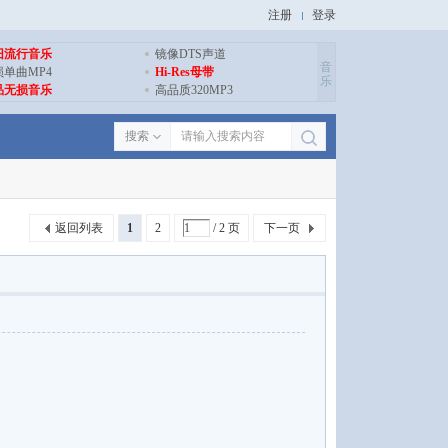
注册
登录
旧流行音乐
镜像DTS声道
音
损单曲MP4
Hi-Res母带
乐
品无损音乐
高品质320MP3
搜索
返回列表
1
2
/ 2 页
下一页