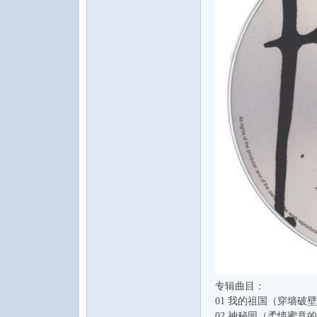
专辑曲目：
01 我的祖国（穿墙破
02 神秘园（柔情蜜意