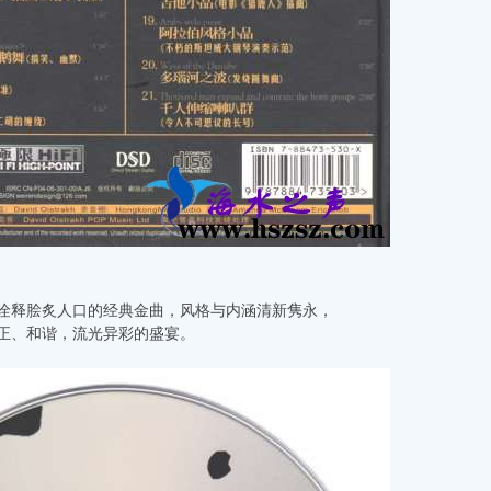
诠释脍炙人口的经典金曲，风格与内涵清新隽永，
正、和谐，流光异彩的盛宴。