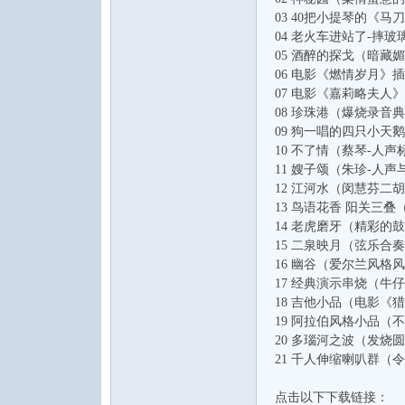
03 40把小提琴的《
04 老火车进站了-摔
05 酒醉的探戈（暗藏
06 电影《燃情岁月
07 电影《嘉莉略夫人
08 珍珠港（爆烧录音
09 狗一唱的四只小天
10 不了情（蔡琴-人声
11 嫂子颂（朱珍-人
12 江河水（闵慧芬二
13 鸟语花香 阳关三
14 老虎磨牙（精彩的
15 二泉映月（弦乐合
16 幽谷（爱尔兰风格
17 经典演示串烧（
18 吉他小品（电影《
19 阿拉伯风格小品（
20 多瑙河之波（发烧
21 千人伸缩喇叭群（
点击以下下载链接：