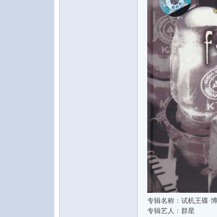
水
之
专辑名称：试机王碟·博览
声
专辑艺人：群星