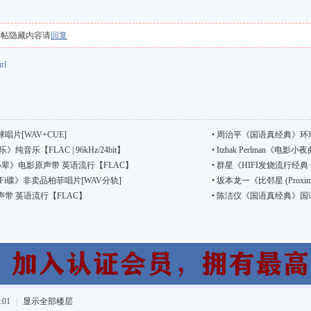
本帖隐藏内容请
回复
url
片[WAV+CUE]
•
周治平《国语真经典》环球唱
音乐【FLAC | 96kHz/24bit】
•
Itzhak Perlman《电影小
t《无名小辈》电影原声带 英语流行【FLAC】
•
群星《HIFI发烧流行经典·
Fi碟》非卖品柏菲唱片[WAV分轨]
•
坂本龙一《比邻星 (Prox
带 英语流行【FLAC】
•
陈洁仪《国语真经典》国语流行【F
:01
|
显示全部楼层