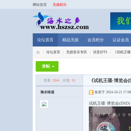
网站首页
充值积分
论坛首页
精品无损
会员积分
认证会员
论坛首页
无损音乐专区
试音|DTS
《试机王碟·
发帖
海
»
›
›
›
《试机王碟·博览会(
查看:
2944
|
回复:
16
海水味道
发表于 2024-10-21 17:08
试机王碟·博览会(DSD)