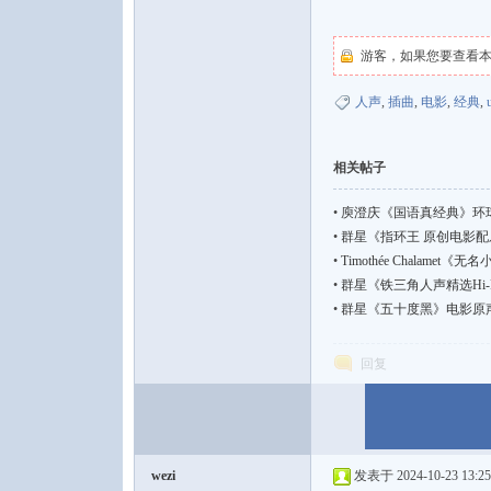
游客，如果您要查看
人声
,
插曲
,
电影
,
经典
,
相关帖子
•
庾澄庆《国语真经典》环球唱
•
群星《指环王 原创电影配乐》纯
•
Timothée Chalame
•
群星《铁三角人声精选Hi-
•
群星《五十度黑》电影原声
回复
wezi
发表于 2024-10-23 13:25