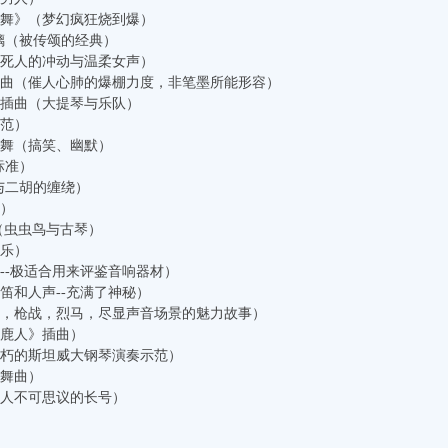
马刀舞》（梦幻疯狂烧到爆）
玻璃（被传颂的经典）
媚死人的冲动与温柔女声）
》插曲（催人心肺的爆棚力度，非笔墨所能形容）
》插曲（大提琴与乐队）
典范）
鹅舞（搞笑、幽默）
标准）
声与二胡的缠绕）
胡）
叠（虫虫鸟与古琴）
鼓乐）
奏--极适合用来评鉴音响器材）
风笛和人声--充满了神秘）
牛仔，枪战，烈马，尽显声音场景的魅力故事）
猎鹿人》插曲）
不朽的斯坦威大钢琴演奏示范）
圆舞曲）
令人不可思议的长号）