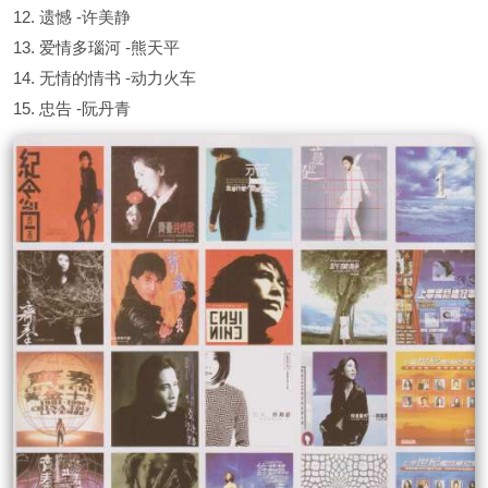
12. 遗憾 -许美静
13. 爱情多瑙河 -熊天平
14. 无情的情书 -动力火车
15. 忠告 -阮丹青