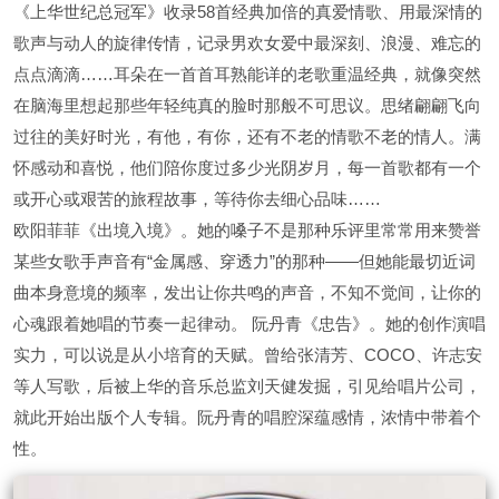
《上华世纪总冠军》收录58首经典加倍的真爱情歌、用最深情的
歌声与动人的旋律传情，记录男欢女爱中最深刻、浪漫、难忘的
点点滴滴……耳朵在一首首耳熟能详的老歌重温经典，就像突然
在脑海里想起那些年轻纯真的脸时那般不可思议。思绪翩翩飞向
过往的美好时光，有他，有你，还有不老的情歌不老的情人。满
怀感动和喜悦，他们陪你度过多少光阴岁月，每一首歌都有一个
或开心或艰苦的旅程故事，等待你去细心品味……
欧阳菲菲《出境入境》。她的嗓子不是那种乐评里常常用来赞誉
某些女歌手声音有“金属感、穿透力”的那种——但她能最切近词
曲本身意境的频率，发出让你共鸣的声音，不知不觉间，让你的
心魂跟着她唱的节奏一起律动。 阮丹青《忠告》。她的创作演唱
实力，可以说是从小培育的天赋。曾给张清芳、COCO、许志安
等人写歌，后被上华的音乐总监刘天健发掘，引见给唱片公司，
就此开始出版个人专辑。阮丹青的唱腔深蕴感情，浓情中带着个
性。