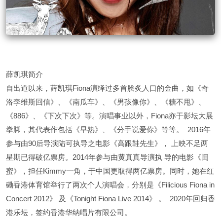
薛凯琪简介
自出道以来，薛凯琪Fiona演绎过多首脍炙人口的金曲，如《奇
洛李维斯回信》、《南瓜车》、《男孩像你》、《糖不甩》、
《886》、《下次下次》等。演唱事业以外，Fiona亦于影坛大展
拳脚，其代表作包括《早熟》、《分手说爱你》等等。 2016年
参与由90后导演陆可执导之电影《高跟鞋先生》， 上映不足两
星期已得破亿票房。2014年参与由黄真真导演执 导的电影《闺
蜜》，担任Kimmy一角，于中国更取得两亿票房。同时，她在红
磡香港体育馆举行了两次个人演唱会，分别是《Filicious Fiona in
Concert 2012》 及《Tonight Fiona Live 2014》 。 2020年回归香
港乐坛，签约香港华纳唱片有限公司。