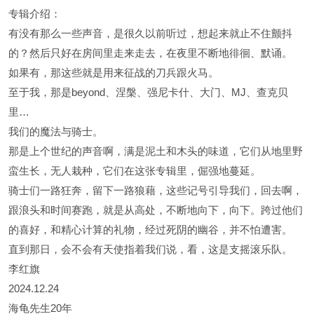
专辑介绍：
有没有那么一些声音，是很久以前听过，想起来就止不住颤抖
的？然后只好在房间里走来走去，在夜里不断地徘徊、默诵。
如果有，那这些就是用来征战的刀兵跟火马。
至于我，那是beyond、涅槃、强尼卡什、大门、MJ、查克贝
里…
我们的魔法与骑士。
那是上个世纪的声音啊，满是泥土和木头的味道，它们从地里野
蛮生长，无人栽种，它们在这张专辑里，倔强地蔓延。
骑士们一路狂奔，留下一路狼藉，这些记号引导我们，回去啊，
跟浪头和时间赛跑，就是从高处，不断地向下，向下。跨过他们
的喜好，和精心计算的礼物，经过死阴的幽谷，并不怕遭害。
直到那日，会不会有天使指着我们说，看，这是支摇滚乐队。
李红旗
2024.12.24
海龟先生20年