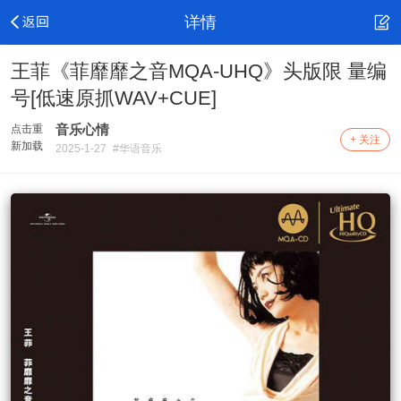
详情
王菲《菲靡靡之音MQA-UHQ》头版限 量编
号[低速原抓WAV+CUE]
音乐心情
点击重
+ 关注
新加载
2025-1-27
#华语音乐