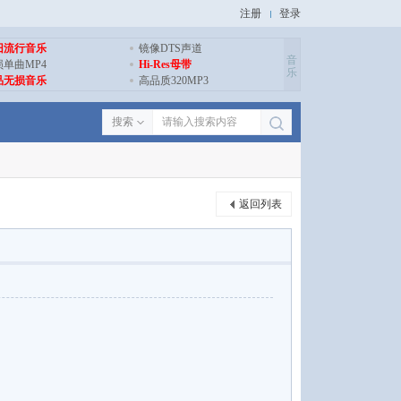
注册
登录
旧流行音乐
镜像DTS声道
音
损单曲MP4
Hi-Res母带
乐
品无损音乐
高品质320MP3
搜索
返回列表