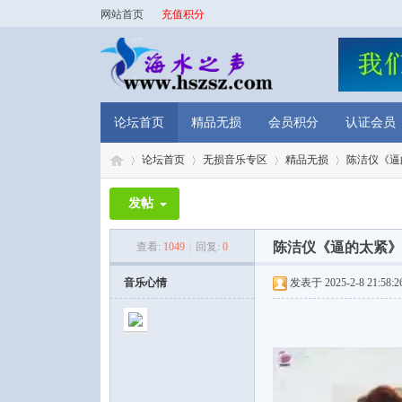
网站首页
充值积分
论坛首页
精品无损
会员积分
认证会员
论坛首页
无损音乐专区
精品无损
陈洁仪《逼的
发帖
海
»
›
›
›
陈洁仪《逼的太紧》前
查看:
1049
|
回复:
0
音乐心情
发表于 2025-2-8 21:58:2