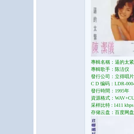
水
專輯名稱：逼的太紧
之
專輯歌手：陈洁仪
發行公司：立得
唱片
C D 编码：LDR-000
發行時間：1995年
資源格式：WAV+CU
采样比特 : 1411 kbps
存储云盘：百度网盘
声