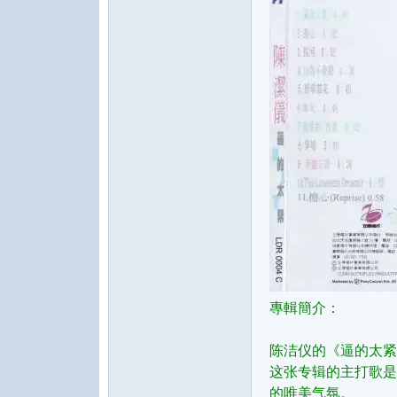
音
專輯簡介：
乐
陈洁仪的《逼的太紧
这张专辑的主打歌是
的唯美气氛。