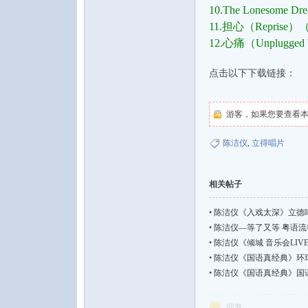
10.The Lonesome
11.担心（Repri
12.心痛（Unplug
点击以下下载链接：
游客，如果您要查看
陈洁仪
,
立得唱片
相关帖子
•
陈洁仪《入戏太深》立德唱片
•
陈洁仪—等了又等 粤语流行|FLA
•
陈洁仪《倾城 音乐会LIVE》
•
陈洁仪《国语真经典》环球唱
•
陈洁仪《国语真经典》国语流行【F
回复