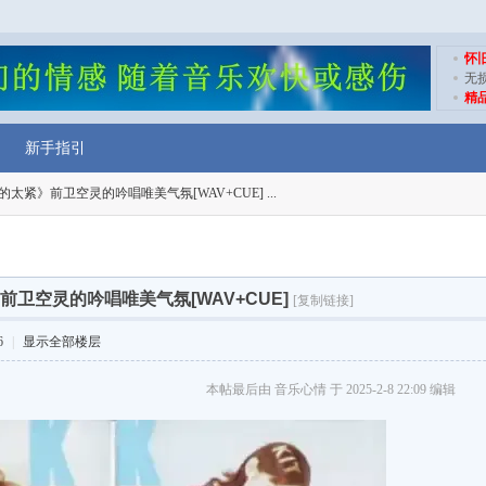
怀
无
精
新手指引
太紧》前卫空灵的吟唱唯美气氛[WAV+CUE] ...
卫空灵的吟唱唯美气氛[WAV+CUE]
[复制链接]
6
|
显示全部楼层
本帖最后由 音乐心情 于 2025-2-8 22:09 编辑