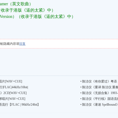
 Dreamer（英文歌曲）
se）（收录于港版《逼的太紧》中）
ged Version）（收录于港版《逼的太紧》中）
本帖隐藏内容请
回复
[WAV+CUE]
•
陈洁仪《有你爱过》粤语 新
C|44kHz/16bit|
•
陈洁仪《重译 陈洁仪.重奏》国语
2CD[WAV+CUE]
•
陈洁仪《无损合集》1993-20
片[WAV+CUE]
•
陈洁仪《平行线》国语流行【FLA
LAC | 96kHz/24bit】
•
陈洁仪《著迷 Spellbound》