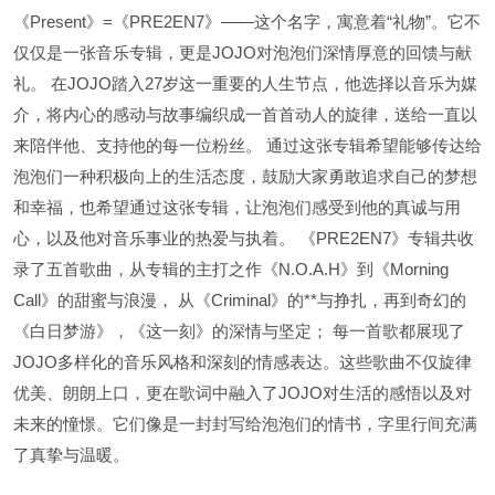
《Present》=《PRE2EN7》——这个名字，寓意着“礼物”。它不
仅仅是一张音乐专辑，更是JOJO对泡泡们深情厚意的回馈与献
礼。 在JOJO踏入27岁这一重要的人生节点，他选择以音乐为媒
介，将内心的感动与故事编织成一首首动人的旋律，送给一直以
来陪伴他、支持他的每一位粉丝。 通过这张专辑希望能够传达给
泡泡们一种积极向上的生活态度，鼓励大家勇敢追求自己的梦想
和幸福，也希望通过这张专辑，让泡泡们感受到他的真诚与用
心，以及他对音乐事业的热爱与执着。 《PRE2EN7》专辑共收
录了五首歌曲，从专辑的主打之作《N.O.A.H》到《Morning
Call》的甜蜜与浪漫， 从《Criminal》的**与挣扎，再到奇幻的
《白日梦游》，《这一刻》的深情与坚定； 每一首歌都展现了
JOJO多样化的音乐风格和深刻的情感表达。这些歌曲不仅旋律
优美、朗朗上口，更在歌词中融入了JOJO对生活的感悟以及对
未来的憧憬。它们像是一封封写给泡泡们的情书，字里行间充满
了真挚与温暖。