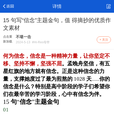
详情
15 句写“信念”主题金句，值 得摘抄的优质作
文素材
不堪一击
点击重
+ 关注
新加载
2024-5-13
#Hi-Res母带
何为信念，信念是一种精神力量，让你坚定不
移、坚持不懈，坚强不屈
。孟晚舟坚信，有五
星红旗的地方就有信念。正是这种信念的力
量，支撑她度过了最为煎熬的
1028
天
......
你的
信念是什么？特别是高中阶段的学子们希望你
们在最辛苦的学习阶段，心中有信念为伴。
15
句
“
信念
”
主题金句
01