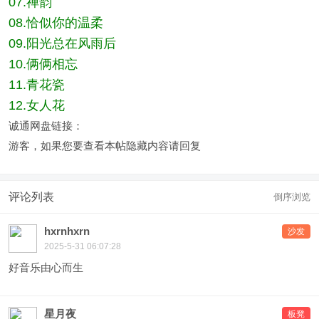
07.禅韵
08.恰似你的温柔
09.阳光总在风雨后
10.俩俩相忘
11.青花瓷
12.女人花
诚通网盘链接：
游客，如果您要查看本帖隐藏内容请
回复
评论列表
倒序浏览
hxrnhxrn
沙发
2025-5-31 06:07:28
好音乐由心而生
星月夜
板凳