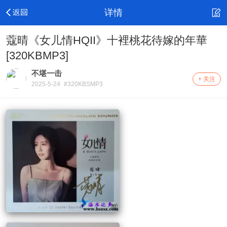
详情
蔻晴《女儿情HQII》十裡桃花待嫁的年華
[320KBMP3]
不堪一击
+ 关注
2025-5-24
#320KBSMP3