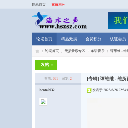
网站首页
充值积分
论坛首页
精品无损
会员积分
认证会员
论坛首页
无损音乐专区
华语音乐
谭维维 - 维所
发帖
海
»
›
›
›
[专辑]
谭维维 - 维所欲
查看:
691
|
回复:
2
henta0932
发表于 2025-6-26 22:54: