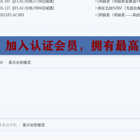
0》][FLAC/分轨/573M][城通]
•
[邓丽君《邓丽君金曲选VOL.1
2》][FLAC/分轨/390M][城通]
•
南征北战NZBZ《无损合集》20
23/FLAC/BD
•
[邓丽君《邓丽君——风的传说》
30
|
显示全部楼层
9
来自手机
|
显示全部楼层