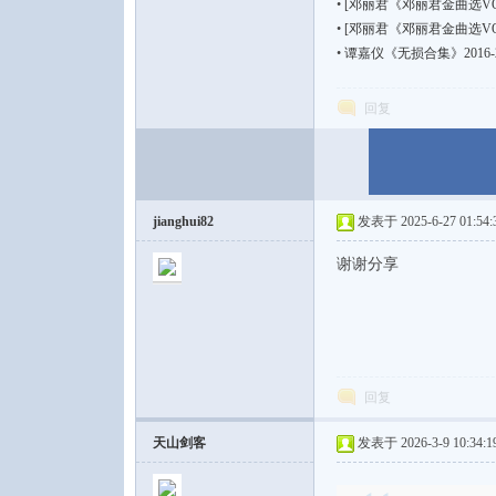
•
[邓丽君《邓丽君金曲选VOL.1
•
[邓丽君《邓丽君金曲选VOL.1
•
谭嘉仪《无损合集》2016-20
回复
论
jianghui82
发表于 2025-6-27 01:54:
谢谢分享
坛
回复
天山剑客
发表于 2026-3-9 10:34:1