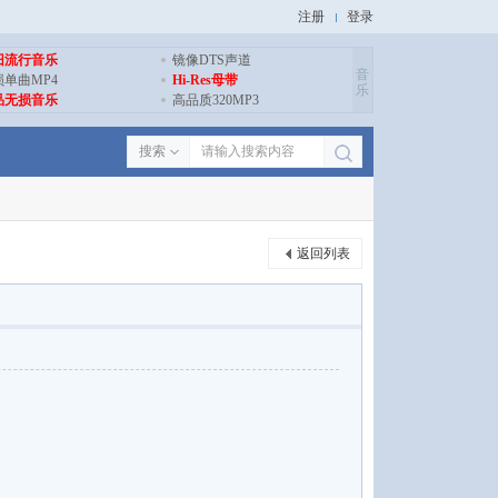
注册
登录
旧流行音乐
镜像DTS声道
音
损单曲MP4
Hi-Res母带
乐
品无损音乐
高品质320MP3
搜索
返回列表