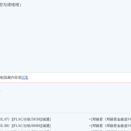
腔与谭维维）
本帖隐藏内容请
回复
轨
7》][FLAC/分轨/591M][城通]
•
[邓丽君《邓丽君金曲选VOL.0
8》][FLAC/分轨/694M][城通]
•
[邓丽君《邓丽君金曲选VOL.0