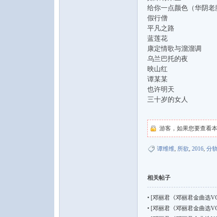
给你一点颜色（华阴老
假行僧
平凡之路
蓝莲花
康定情歌与溜溜调
乌兰巴托的夜
映山红
谭某某
音
也许明天
三十岁的女人
游客，如果您要查看
谭维维
,
所欲
,
2016
,
分
相关帖子
乐
•
[邓丽君《邓丽君金曲选VOL.0
•
[邓丽君《邓丽君金曲选VOL.0