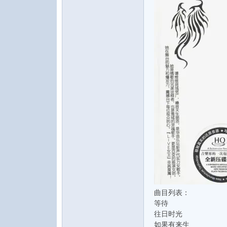
水
之
曲目列表：
等待
声
往日时光
如果有来生