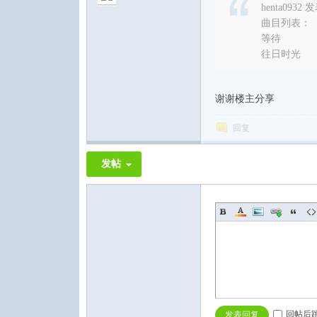
henta0932 发
曲目列表：
等待
往日时光
谢谢楼主分享
回复
发帖
回帖后
发表回复