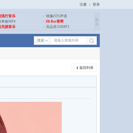
注册
登录
旧流行音乐
镜像DTS声道
音
损单曲MP4
Hi-Res母带
乐
品无损音乐
高品质320MP3
搜索
返回列表