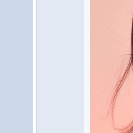
水
之
声