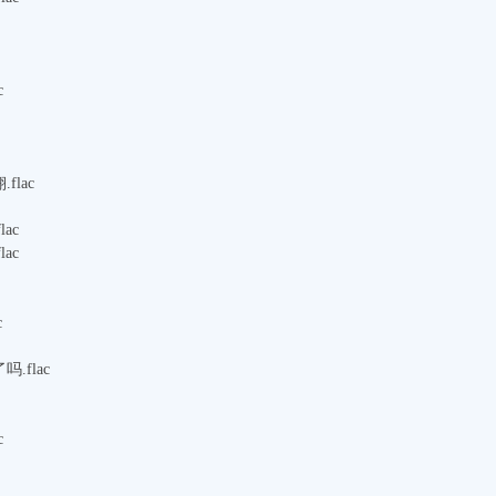
c
flac
ac
ac
c
.flac
c