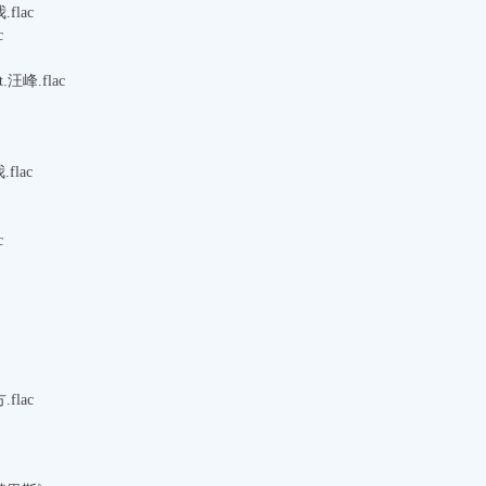
flac
c
汪峰.flac
lac
c
flac