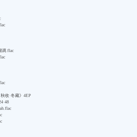
c
ac
.flac
ac
ac
长·秋收·冬藏》4EP
4·48
h.flac
c
c