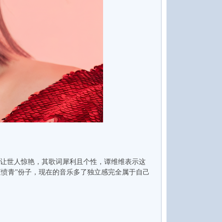
某》让世人惊艳，其歌词犀利且个性，谭维维表示这
愤青”份子，现在的音乐多了独立感完全属于自己