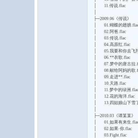
│ 11.传说.flac
│
├─2009.06《传说》
│ 01.蝴蝶的翅膀.fla
│ 02.阿爸.flac
│ 03.传说.flac
│ 04.高原红.flac
│ 05.我要和你去飞翔.
│ 06.**衣歌.flac
│ 07.梦中的唐古拉.fl
│ 08.献给阿妈的歌.fl
│ 09.走进**.flac
│ 10.天路.flac
│ 11.梦中的绿洲.fla
│ 12.花的海洋.flac
│ 13.四姑娘山下雪了吗
│
├─2010.03《谭某某》
│ 01.如果有来生.fla
│ 02.如果·你.flac
│ 03.Fight.flac