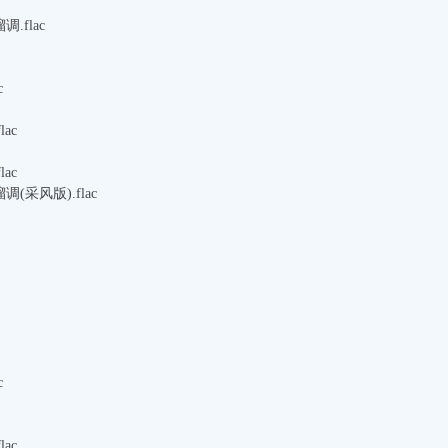
.flac
c
ac
ac
(采风版).flac
c
ac