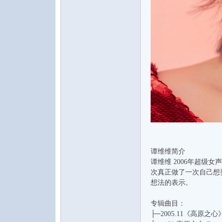
音
谭维维简介
谭维维 2006年超级
次真正做了一次自己想
乐
想法的表示。
专辑曲目：
├─2005.11《高原之心