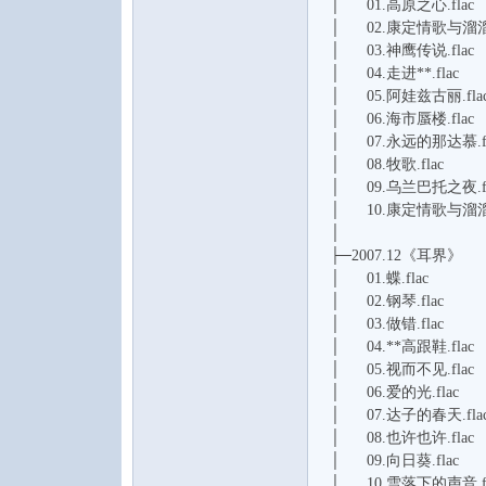
│ 01.高原之心.flac
│ 02.康定情歌与溜溜调
│ 03.神鹰传说.flac
│ 04.走进**.flac
│ 05.阿娃兹古丽.fla
│ 06.海市蜃楼.flac
论
│ 07.永远的那达慕.fl
│ 08.牧歌.flac
│ 09.乌兰巴托之夜.fl
│ 10.康定情歌与溜溜调
│
├─2007.12《耳界》
│ 01.蝶.flac
│ 02.钢琴.flac
│ 03.做错.flac
│ 04.**高跟鞋.flac
坛
│ 05.视而不见.flac
│ 06.爱的光.flac
│ 07.达子的春天.fla
│ 08.也许也许.flac
│ 09.向日葵.flac
│ 10.雪落下的声音.fl