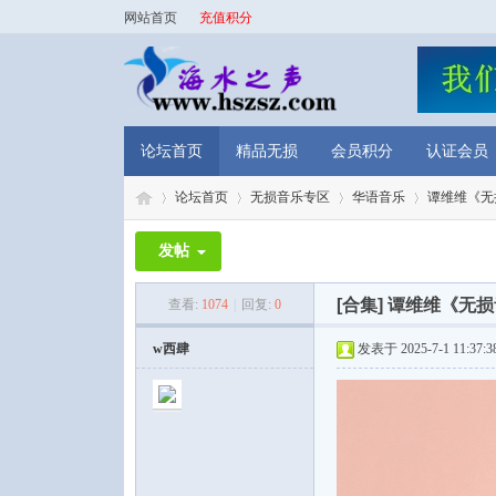
网站首页
充值积分
论坛首页
精品无损
会员积分
认证会员
论坛首页
无损音乐专区
华语音乐
谭维维《无损音
发帖
海
»
›
›
›
[合集]
谭维维《无损音乐
查看:
1074
|
回复:
0
w西肆
发表于 2025-7-1 11:37:3