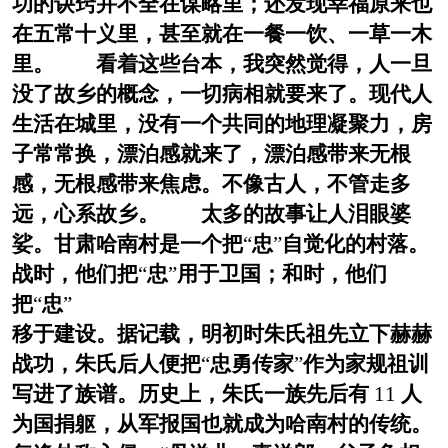
功的诀窍并不全在谋略里；还发现幸福原来也
在五常十义里，甚至就在一餐一饮、一草一木
里。 看着这些台本，我突然觉得，人一旦
没了故乡的概念，一切病相就要来了。现代人
生活在城里，没有一个共同的地理凝聚力，房
子常常换，漂泊感就来了，漂泊感带来无根
感，无根感带来焦虑。不像古人，不管走多
远，心系故乡。 太多的故事让人泪眼婆
娑。甘肃哈南村是一个把
“
忠
”
自觉化的村落。
战时，他们把
“
忠
”
用于卫国；和时，他们
把
“
忠
”
移于建设。据记载，明初时朱氏祖先立下赫赫
战功，朱氏后人便把
“
忠勇传家
”
作为家规祖训
写进了族谱。历史上，朱氏一族先后有
11
人
为国捐躯，从军报国也就成为哈南村的传统。