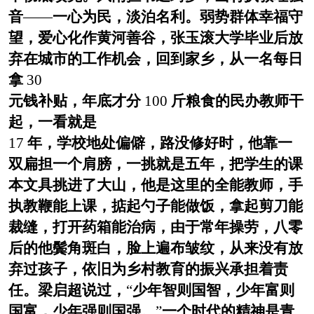
音
——
一心为民，淡泊名利。弱势群体幸福守
望，爱心化作黄河善谷，张玉滚大学毕业后放
弃在城市的工作机会，回到家乡，从一名每日
拿
30
元钱补贴，年底才分
100
斤粮食的民办教师干
起，一看就是
17
年，学校地处偏僻，路没修好时，他靠一
双扁担一个肩膀，一挑就是五年，把学生的课
本文具挑进了大山，他是这里的全能教师，手
执教鞭能上课，掂起勺子能做饭，拿起剪刀能
裁缝，打开药箱能治病，由于常年操劳，八零
后的他鬓角斑白，脸上遍布皱纹，从来没有放
弃过孩子，依旧为乡村教育的振兴承担着责
任。梁启超说过，
“
少年智则国智，少年富则
国富，少年强则国强。
”
一个时代的精神是青