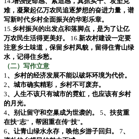
14.
增强使命感、紧迫感，真抓实干、攻坚克
难，凝聚起亿万农民追逐梦想的奋进力量，谱
写新时代乡村全面振兴的华彩乐章。
15.
乡村振兴的出发点和落脚点，是为了让亿
万农民生活得更美好。
16.
新农村建设一定要
注意乡土味道，保留乡村凤貌，留得住青山绿
水，记得住乡愁。
（二）写作立意
1
、乡村的经济发展不能以破坏环境为代价。
2
、城市确实精彩，乡村不可废弃。
3
、人生不该只有城市的霓虹，也应该有乡村
的月光。
4
、别让留守和空巢成为世袭的。
5
、扶贫重
在扶
“
志
”
，帮困重在传
“
技
”
。
6
、让青山绿水永存，唤他乡游子回归。
7
、