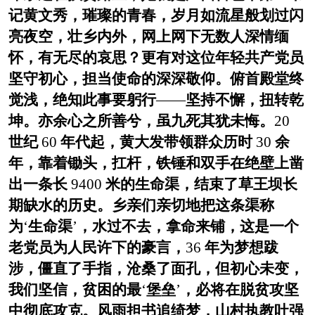
记黄文秀，璀璨的青春，岁月如流星般划过闪
亮夜空，壮乡内外，网上网下无数人深情缅
怀，有无尽的哀思？更有对这位年轻共产党员
坚守初心，担当使命的深深敬仰。俯首殿堂终
觉浅，绝知此事要躬行
——
坚持不懈，扭转乾
坤。亦余心之所善兮，虽九死其犹未悔。
20
世纪
60
年代起，黄大发带领群众历时
30
余
年，靠着锄头，扛杆，铁锤和双手在绝壁上凿
出一条长
9400
米的生命渠，结束了草王坝长
期缺水的历史。乡亲们亲切地把这条渠称
为
‘
生命渠
’
，水过不去，拿命来铺，这是一个
老党员为人民许下的豪言，
36
年为梦想跋
涉，僵直了手指，沧桑了面孔，但初心未变，
我们坚信，贫困的最
‘
堡垒
’
，必将在脱贫攻坚
中彻底攻克。风雨担书追绮梦，山村执教吐强