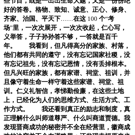
些节目，既是一出出生命大题，又是一份份绝
好的答卷。格物、致知、诚意、正心、修身、
齐家、治国、平天下
……
在这
100
个
“
考
场
”
里，一次次展开，一次次收起，仁心写，
义举答，子子孙孙答不够，一答就是百千
年。 我看到，但凡得高分的家族、村落，
他们都有共同的遵守，没有忘记国家社稷，没
有忘记祖先，没有忘记恩情，没有丢掉根本。
但凡兴旺的家族，都有家谱、祠堂、祖训，并
且像守着生命一样守着这些家谱、祠堂、祖
训。仁义礼智信，孝悌勤俭廉，在这些土地
上，已经化为人们的思维方式、生活方式、工
作方式。 我还看到真正的励志和制度，真
正理解什么叫师道尊严、什么叫商道贾德。我
发现晋商成功的秘密并不全在经营里，徽商成