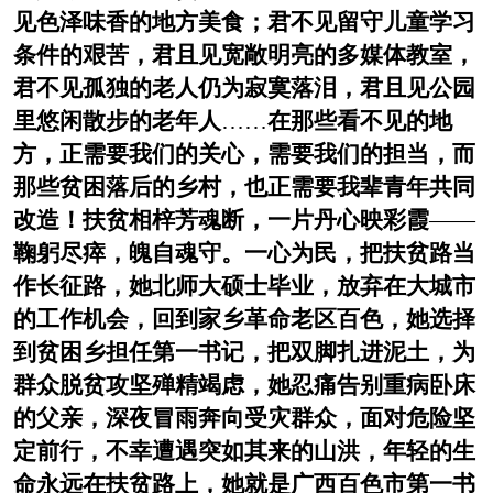
见色泽味香的地方美食；君不见留守儿童学习
条件的艰苦，君且见宽敞明亮的多媒体教室，
君不见孤独的老人仍为寂寞落泪，君且见公园
里悠闲散步的老年人
……
在那些看不见的地
方，正需要我们的关心，需要我们的担当，而
那些贫困落后的乡村，也正需要我辈青年共同
改造！扶贫相梓芳魂断，一片丹心映彩霞
——
鞠躬尽瘁，魄自魂守。一心为民，把扶贫路当
作长征路，她北师大硕士毕业，放弃在大城市
的工作机会，回到家乡革命老区百色，她选择
到贫困乡担任第一书记，把双脚扎进泥土，为
群众脱贫攻坚殚精竭虑，她忍痛告别重病卧床
的父亲，深夜冒雨奔向受灾群众，面对危险坚
定前行，不幸遭遇突如其来的山洪，年轻的生
命永远在扶贫路上，她就是广西百色市第一书