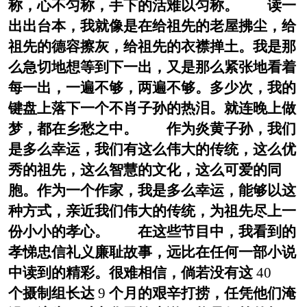
称，心不匀称，手下的活难以匀称。 读一
出出台本，我就像是在给祖先的老屋拂尘，给
祖先的德容擦灰，给祖先的衣襟掸土。我是那
么急切地想等到下一出，又是那么紧张地看着
每一出，一遍不够，两遍不够。多少次，我的
键盘上落下一个不肖子孙的热泪。就连晚上做
梦，都在乡愁之中。 作为炎黄子孙，我们
是多么幸运，我们有这么伟大的传统，这么优
秀的祖先，这么智慧的文化，这么可爱的同
胞。作为一个作家，我是多么幸运，能够以这
种方式，亲近我们伟大的传统，为祖先尽上一
份小小的孝心。 在这些节目中，我看到的
孝悌忠信礼义廉耻故事，远比在任何一部小说
中读到的精彩。很难相信，倘若没有这
40
个摄制组长达
9
个月的艰辛打捞，任凭他们淹