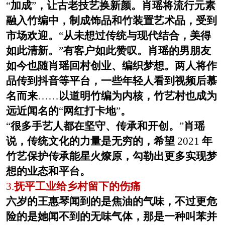
“
加成
”
，让古老技艺换新颜。肖瑶将流行元素
融入竹编中，制成饰品和竹装置艺术品，受到
市场欢迎。
“
从未想过传统与现代结合，美得
如此清新。
”
有客户如此赞叹。肖瑶的男朋友
如今也随肖瑶回村创业、编织梦想。两人将作
品传到抖音等平台，一些年轻人看到视频后慕
名而来
……
以道明竹编为内核，竹艺村也成为
远近闻名的
“
网红打卡地
”
。
“
很多手艺人都在坚守、传承和开创。
”
肖瑶
说，传统文化的力量是无穷的，希望
2021
年
竹艺保护传承能星火燎原，勾勒出更多实现梦
想的业态和平台。
3.
抚平工业给乡村留下的伤痛
六岁的王惠琴闻到的是焦油的气味，不过更危
险的是她闻不到的无味气体，那是一种叫苯并