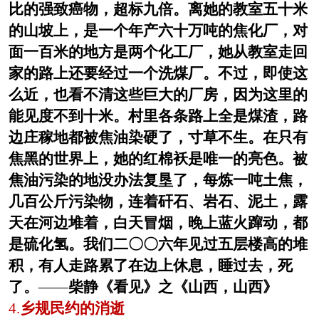
比的强致癌物，超标九倍。离她的教室五十米
的山坡上，是一个年产六十万吨的焦化厂，对
面一百米的地方是两个化工厂，她从教室走回
家的路上还要经过一个洗煤厂。不过，即使这
么近，也看不清这些巨大的厂房，因为这里的
能见度不到十米。村里各条路上全是煤渣，路
边庄稼地都被焦油染硬了，寸草不生。在只有
焦黑的世界上，她的红棉袄是唯一的亮色。被
焦油污染的地没办法复垦了，每炼一吨土焦，
几百公斤污染物，连着矸石、岩石、泥土，露
天在河边堆着，白天冒烟，晚上蓝火蹿动，都
是硫化氢。我们二〇〇六年见过五层楼高的堆
积，有人走路累了在边上休息，睡过去，死
了。
——
柴静《看见》之《山西，山西》
4.
乡规民约的消逝