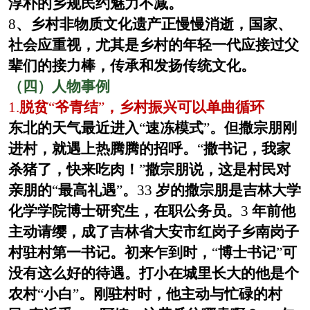
淳朴的乡规民约魅力不减。
8
、乡村非物质文化遗产正慢慢消逝，国家、
社会应重视，尤其是乡村的年轻一代应接过父
辈们的接力棒，传承和发扬传统文化。
（四）人物事例
1.
脱贫
“
爷青结
”
，乡村振兴可以单曲循环
东北的天气最近进入
“
速冻模式
”
。但撒宗朋刚
进村，就遇上热腾腾的招呼。
“
撒书记，我家
杀猪了，快来吃肉！
”
撒宗朋说，这是村民对
亲朋的
“
最高礼遇
”
。
33
岁的撒宗朋是吉林大学
化学学院博士研究生，在职公务员。
3
年前他
主动请缨，成了吉林省大安市红岗子乡南岗子
村驻村第一书记。初来乍到时，
“
博士书记
”
可
没有这么好的待遇。打小在城里长大的他是个
农村
“
小白
”
。刚驻村时，他主动与忙碌的村