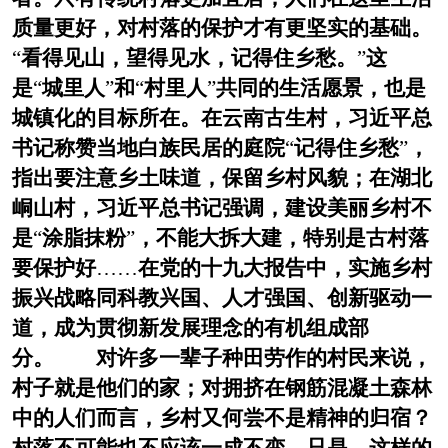
质量更好，对村落的保护才有更坚实的基础。
“
看得见山，望得见水，记得住乡愁。
”
这
是
“
城里人
”
和
“
村里人
”
共同的生活愿景，也是
城镇化的目标所在。在云南古生村，习近平总
书记称赞当地白族民居的庭院
“
记得住乡愁
”
，
指出要注意乡土味道，保留乡村风貌；在湖北
峒山村，习近平总书记强调，建设美丽乡村不
是
“
涂脂抹粉
”
，不能大拆大建，特别是古村落
要保护好
……
在党的十九大报告中，实施乡村
振兴战略同科教兴国、人才强国、创新驱动一
道，成为贯彻新发展理念的有机组成部
分。 对许多一辈子种田劳作的村民来说，
村子就是他们的家；对拥挤在钢筋混凝土森林
中的人们而言，乡村又何尝不是精神的归宿？