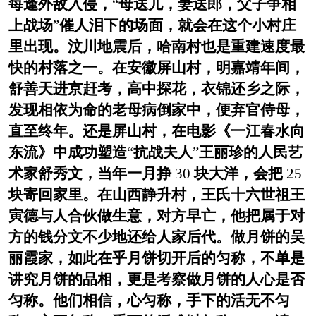
每逢外敌入侵，
“
母送儿，妻送郎，父子争相
上战场
”
催人泪下的场面，就会在这个小村庄
里出现。汶川地震后，哈南村也是重建速度最
快的村落之一。在安徽屏山村，明嘉靖年间，
舒善天进京赶考，高中探花，衣锦还乡之际，
发现相依为命的老母病倒家中，便弃官侍母，
直至终年。还是屏山村，在电影《一江春水向
东流》中成功塑造
“
抗战夫人
”
王丽珍的人民艺
术家舒秀文，当年一月挣
30
块大洋，会把
25
块寄回家里。在山西静升村，王氏十六世祖王
寅德与人合伙做生意，对方早亡，他把属于对
方的钱分文不少地还给人家后代。做月饼的吴
丽霞家，如此在乎月饼切开后的匀称，不单是
讲究月饼的品相，更是考察做月饼的人心是否
匀称。他们相信，心匀称，手下的活无不匀