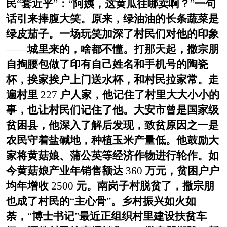
民
“
套近乎
”
：
“
阿姨，这黄瓜往哪卖啊？
”
一句
话引来捧腹大笑。原来，绿油油的长条蔬菜是
绿皮茄子。一场玩笑加深了村民们对他的印象
——
城里来的，啥都不懂。打那天起，撒宗朋
自掏腰包做了印有自己姓名和手机号的陶瓷
杯，挨家挨户上门送水杯，和村民拉家常。走
遍村里
227
户人家，他记住了村里大大小小的
事，也让村民们记住了他。大安市曾是国家级
贫困县，他深入了解后发现，致贫原因之一是
农民守着盐碱地，种植玉米产量低。他鼓励大
家将黄菇娘、蒲公英等经济作物进行轮作。如
今黄菇娘产业年销售额达
360
万元，贫困户户
均年增收
2500
元。南岗子村脱贫了，撒宗朋
也成了村民的
“
主心骨
”
。乡村振兴如火如
荼，
“
博士书记
”
最近正组织村里建设扶贫车