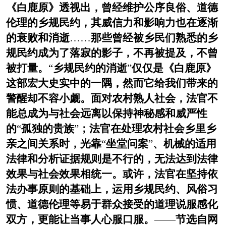
《白鹿原》透视出，曾经维护公序良俗、道德
伦理的乡规民约，其威信力和影响力也在逐渐
的衰败和消逝
……
那些曾经被乡民们熟悉的乡
规民约成为了落寂的影子，不再被提及，不曾
被打量。
“
乡规民约的消逝
”
仅仅是《白鹿原》
这部宏大史实中的一隅，然而它给我们带来的
警醒却不容小觑。面对农村熟人社会，法官不
能总成为与社会远离以保持神秘感和威严性
的
“
孤独的贵族
”
；法官在处理农村社会乡里乡
亲之间关系时，光靠
“
坐堂问案
”
、机械的适用
法律和分析证据规则是不行的，无法达到法律
效果与社会效果相统一。或许，法官在坚持依
法办事原则的基础上，运用乡规民约、风俗习
惯、道德伦理等易于群众接受的道理说服感化
双方，更能让当事人心服口服。
——
节选自网