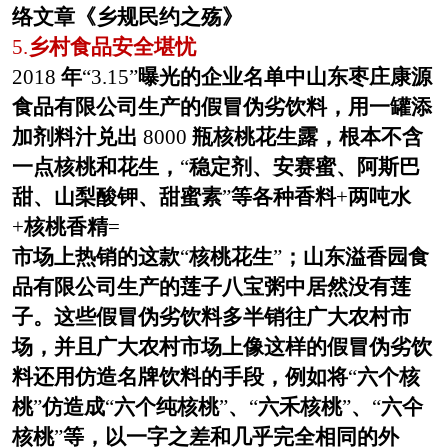
络文章《乡规民约之殇》
5.
乡村食品安全堪忧
2018
年
“3.15”
曝光的企业名单中山东枣庄康源
食品有限公司生产的假冒伪劣饮料，用一罐添
加剂料汁兑出
8000
瓶核桃花生露，根本不含
一点核桃和花生，
“
稳定剂、安赛蜜、阿斯巴
甜、山梨酸钾、甜蜜素
”
等各种香料
+
两吨水
+
核桃香精
=
市场上热销的这款
“
核桃花生
”
；山东溢香园食
品有限公司生产的莲子八宝粥中居然没有莲
子。这些假冒伪劣饮料多半销往广大农村市
场，并且广大农村市场上像这样的假冒伪劣饮
料还用仿造名牌饮料的手段，例如将
“
六个核
桃
”
仿造成
“
六个纯核桃
”
、
“
六禾核桃
”
、
“
六仐
核桃
”
等，以一字之差和几乎完全相同的外