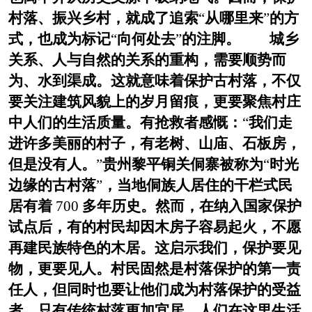
村落、振兴乡村，就成了追索
“
从哪里来
”
的方
式，也成为标记
“
向何处去
”
的注脚。 城乡
关系、人与自然的关系的重构，需要顺势而
为、水到渠成。这就意味着保护古村落，不仅
要关注建筑风貌上的岁月留痕，更要聚焦村庄
中人们的生活质量。有抢救者感慨：
“
我们走
进许多美丽的村子，有老树、山庙、石板房，
但是没有人。
”
贵州黎平铜关侗寨被称为
“
时光
边缘的古村落
”
，当地侗族人居住的干栏式民
居有着
700
多年历史。然而，在纳入国家保护
试点后，有的村民却因木房子容易起火，不愿
再建民族特色的木居。这启示我们，保护要见
物，更要见人。村民固然是村落保护的第一责
任人，但同时也要让他们成为村落保护的受益
者。只有传统村落更加宜居，人们在这里生活