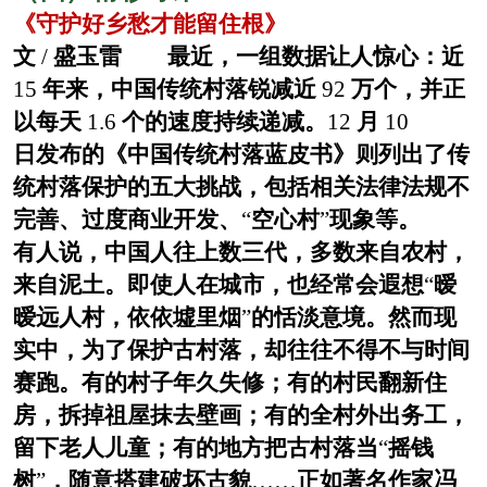
《守护好乡愁才能留住根》
文
/
盛玉雷 最近，一组数据让人惊心：近
15
年来，中国传统村落锐减近
92
万个，并正
以每天
1.6
个的速度持续递减。
12
月
10
日发布的《中国传统村落蓝皮书》则列出了传
统村落保护的五大挑战，包括相关法律法规不
完善、过度商业开发、
“
空心村
”
现象等。
有人说，中国人往上数三代，多数来自农村，
来自泥土。即使人在城市，也经常会遐想
“
暧
暧远人村，依依墟里烟
”
的恬淡意境。然而现
实中，为了保护古村落，却往往不得不与时间
赛跑。有的村子年久失修；有的村民翻新住
房，拆掉祖屋抹去壁画；有的全村外出务工，
留下老人儿童；有的地方把古村落当
“
摇钱
树
”
，随意搭建破坏古貌
……
正如著名作家冯