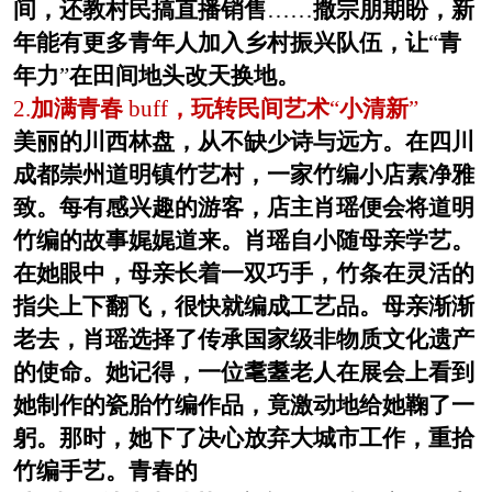
间，还教村民搞直播销售
……
撒宗朋期盼，新
年能有更多青年人加入乡村振兴队伍，让
“
青
年力
”
在田间地头改天换地。
2.
加满青春
buff
，玩转民间艺术
“
小清新
”
美丽的川西林盘，从不缺少诗与远方。在四川
成都崇州道明镇竹艺村，一家竹编小店素净雅
致。每有感兴趣的游客，店主肖瑶便会将道明
竹编的故事娓娓道来。肖瑶自小随母亲学艺。
在她眼中，母亲长着一双巧手，竹条在灵活的
指尖上下翻飞，很快就编成工艺品。母亲渐渐
老去，肖瑶选择了传承国家级非物质文化遗产
的使命。她记得，一位耄耋老人在展会上看到
她制作的瓷胎竹编作品，竟激动地给她鞠了一
躬。那时，她下了决心放弃大城市工作，重拾
竹编手艺。青春的