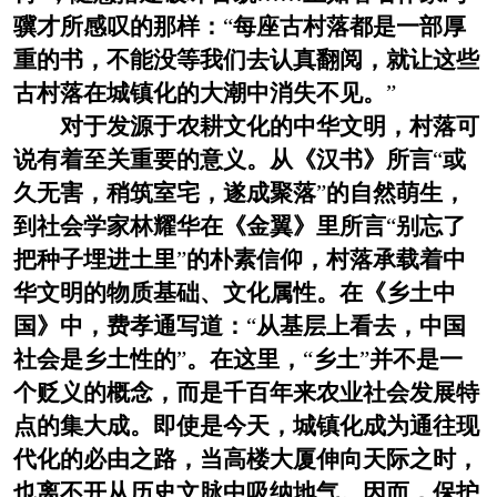
骥才所感叹的那样：
“
每座古村落都是一部厚
重的书，不能没等我们去认真翻阅，就让这些
古村落在城镇化的大潮中消失不见。
”
对于发源于农耕文化的中华文明，村落可
说有着至关重要的意义。从《汉书》所言
“
或
久无害，稍筑室宅，遂成聚落
”
的自然萌生，
到社会学家林耀华在《金翼》里所言
“
别忘了
把种子埋进土里
”
的朴素信仰，村落承载着中
华文明的物质基础、文化属性。在《乡土中
国》中，费孝通写道：
“
从基层上看去，中国
社会是乡土性的
”
。在这里，
“
乡土
”
并不是一
个贬义的概念，而是千百年来农业社会发展特
点的集大成。即使是今天，城镇化成为通往现
代化的必由之路，当高楼大厦伸向天际之时，
也离不开从历史文脉中吸纳地气。因而，保护