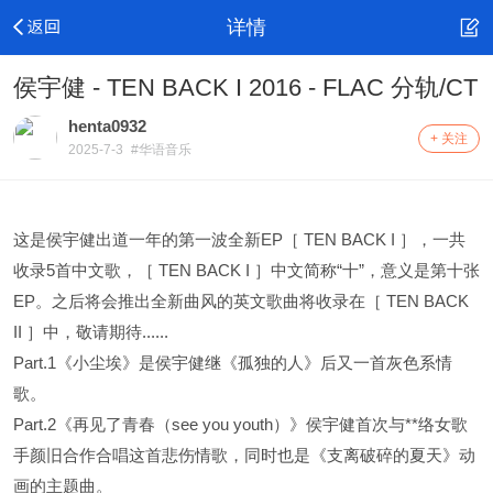
详情
侯宇健 - TEN BACK I 2016 - FLAC 分轨/CT
henta0932
+ 关注
2025-7-3
#华语音乐
这是侯宇健出道一年的第一波全新EP［ TEN BACK I ］，一共
收录5首中文歌，［ TEN BACK I ］中文简称“十”，意义是第十张
EP。之后将会推出全新曲风的英文歌曲将收录在［ TEN BACK
II ］中，敬请期待......
Part.1《小尘埃》是侯宇健继《孤独的人》后又一首灰色系情
歌。
Part.2《再见了青春（see you youth）》侯宇健首次与**络女歌
手颜旧合作合唱这首悲伤情歌，同时也是《支离破碎的夏天》动
画的主题曲。