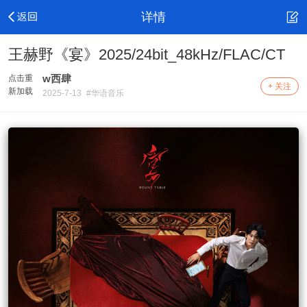
详情
王赫野《宴》2025/24bit_48kHz/FLAC/CT
w西肆
点击重
+ 关注
新加载
2025-7-13
#华语音乐