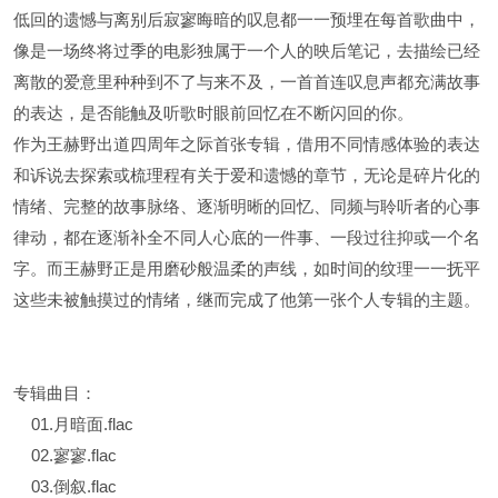
低回的遗憾与离别后寂寥晦暗的叹息都一一预埋在每首歌曲中，
像是一场终将过季的电影独属于一个人的映后笔记，去描绘已经
离散的爱意里种种到不了与来不及，一首首连叹息声都充满故事
的表达，是否能触及听歌时眼前回忆在不断闪回的你。
作为王赫野出道四周年之际首张专辑，借用不同情感体验的表达
和诉说去探索或梳理程有关于爱和遗憾的章节，无论是碎片化的
情绪、完整的故事脉络、逐渐明晰的回忆、同频与聆听者的心事
律动，都在逐渐补全不同人心底的一件事、一段过往抑或一个名
字。而王赫野正是用磨砂般温柔的声线，如时间的纹理一一抚平
这些未被触摸过的情绪，继而完成了他第一张个人专辑的主题。
专辑曲目：
01.月暗面.flac
02.寥寥.flac
03.倒叙.flac