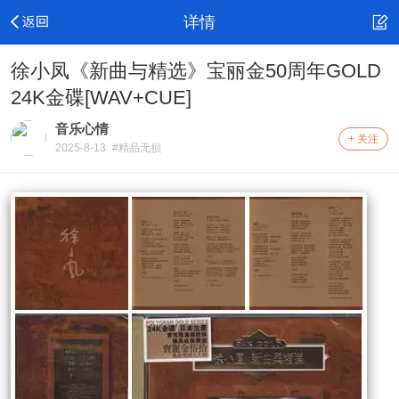
详情
徐小凤《新曲与精选》宝丽金50周年GOLD
24K金碟[WAV+CUE]
音乐心情
+ 关注
2025-8-13
#精品无损