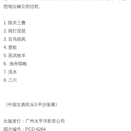
想地位确立的过程。
1. 阳关三叠
2. 雨打琵琶
3. 百鸟朝凤
4. 楚歌
5. 苏武牧羊
6. 渔舟唱晚
7. 流水
8. 三六
《中国古典民乐3:平沙落雁》
出版发行：广州太平洋影音公司
唱片编号：PCD-6264