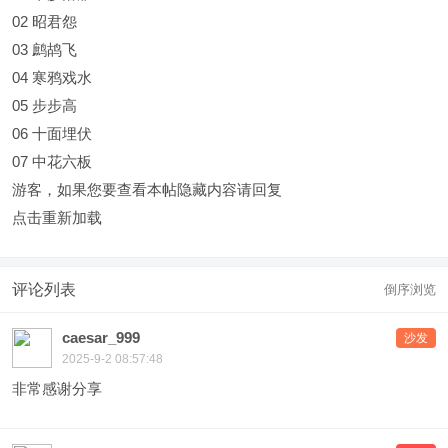
02 昭君怨
03 鹧鸪飞
04 寒鸦戏水
05 步步高
06 十面埋伏
07 中花六板
游客，如果您要查看本帖隐藏内容请
回复
点击重新加载
评论列表
倒序浏览
caesar_999
沙发
2025-9-2 08:57:48
非常感谢分享