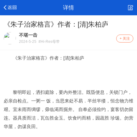
详情
《朱子治家格言》作者：[清]朱柏庐
不堪一击
+ 关注
2024-5-25
#Hi-Res母带
《朱子治家格言》作者：[清]朱柏庐
黎明即起，洒扫庭除，要内外整洁。既昏便息，关锁门户，
必亲自检点。一粥一 饭，当思来处不易．半丝半缕，恒念物力维
艰。宜未雨而绸缪，毋临渴而掘井。 自奉必须俭约，宴客切勿留
连。器具质而洁，瓦缶胜金玉。饮食约而精，园蔬胜 珍馐。勿营
华屋，勿谋良田。