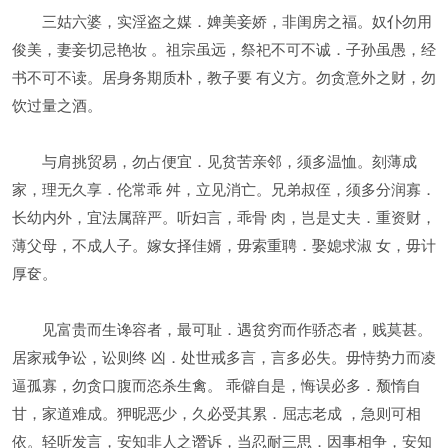
三姑六婆，实淫盗之媒．婢美妾娇，非闺房之福。奴仆勿用
俊美，妻妾切忌艳妆 。祖宗虽远，祭祀不可不诚．子孙虽愚，经
书不可不读。居身务期质朴，教子要 有义方。勿贪意外之财，勿
饮过量之酒。
与肩挑贸易，勿占便宜．见贫苦亲邻，须多温恤。刻薄成
家，理无久享．伦常乖 舛，立见消亡。兄弟叔侄，须多分润寡．
长幼内外，宜法属辞严。听妇言，乖骨 肉，岂是丈夫．重资财，
薄父母，不成人子。嫁女择佳婿，毋索重聘．娶媳求淑 女，毋计
厚奁。
见富贵而生谗容者，最可耻．遇贫穷而作骄态者，贱莫甚。
居家戒争讼，讼则终 凶．处世戒多言，言多必失。毋恃势力而凌
逼孤寡，勿贪口腹而恣杀生禽。 乖僻自是，悔误必多．颓惰自
甘，家道难成。狎昵恶少，久必受其累．屈志老成 ，急则可相
依。轻听发言，安知非人之谮诉，当忍耐三思．因事相争，安知