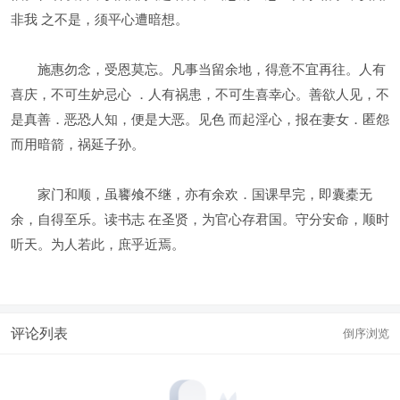
非我 之不是，须平心遭暗想。
施惠勿念，受恩莫忘。凡事当留余地，得意不宜再往。人有
喜庆，不可生妒忌心 ．人有祸患，不可生喜幸心。善欲人见，不
是真善．恶恐人知，便是大恶。见色 而起淫心，报在妻女．匿怨
而用暗箭，祸延子孙。
家门和顺，虽饔飧不继，亦有余欢．国课早完，即囊橐无
余，自得至乐。读书志 在圣贤，为官心存君国。守分安命，顺时
听天。为人若此，庶乎近焉。
评论列表
倒序浏览