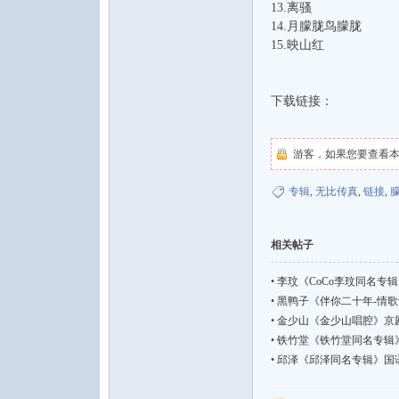
13.离骚
14.月朦胧鸟朦胧
15.映山红
下载链接：
论
游客，如果您要查看
专辑
,
无比传真
,
链接
,
相关帖子
•
李玟《CoCo李玟同名专辑》国语
坛
•
黑鸭子《伴你二十年-情歌专辑1
•
金少山《金少山唱腔》京剧艺
•
铁竹堂《铁竹堂同名专辑》国语嘻
•
邱泽《邱泽同名专辑》国语流行【F