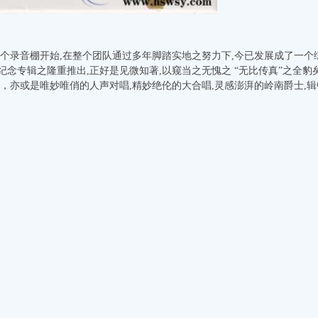
一个录音棚开始,在整个团队通过多年脚踏实地之努力下,今已发展成了一
纪念专辑之隆重推出,正好是见微知著,以窥当之无愧之 “无比传真”之全
音，亦或是唯妙唯俏的人声对唱,精妙绝伦的大合唱,灵感澎湃的岭南爵士,