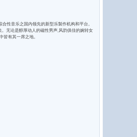
个综合性音乐之国内领先的新型乐製作机构和平台。
豹矣。无论是醇厚动人的磁性男声,风韵俱佳的婉转女
辑中皆有其一席之地。