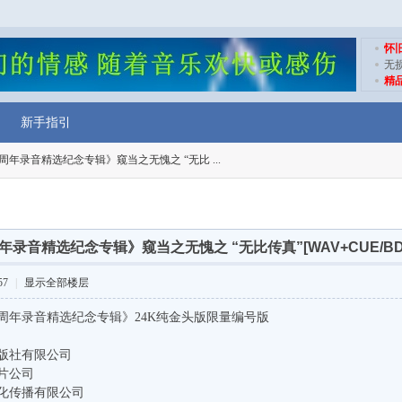
怀
无
精
新手指引
年录音精选纪念专辑》窥当之无愧之 “无比 ...
录音精选纪念专辑》窥当之无愧之 “无比传真”[WAV+CUE/BD
57
|
显示全部楼层
周年录音精选纪念专辑》24K纯金头版限量编号版
版社有限公司
片公司
化传播有限公司