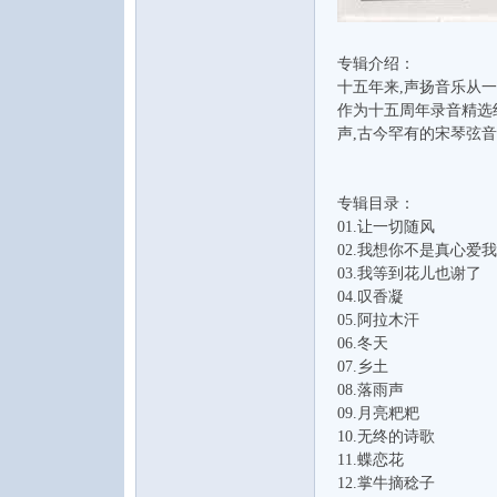
专辑介绍：
十五年来,声扬音乐从
作为十五周年录音精选
声,古今罕有的宋琴弦
音
专辑目录：
01.让一切随风
02.我想你不是真心爱我
03.我等到花儿也谢了
04.叹香凝
05.阿拉木汗
06.冬天
07.乡土
08.落雨声
乐
09.月亮粑粑
10.无终的诗歌
11.蝶恋花
12.掌牛摘稔子