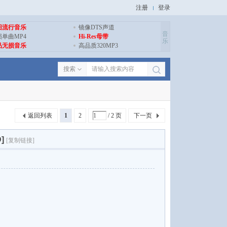
注册
登录
旧流行音乐
镜像DTS声道
音
损单曲MP4
Hi-Res母带
乐
品无损音乐
高品质320MP3
搜索
返回列表
1
2
/ 2 页
下一页
]
[复制链接]