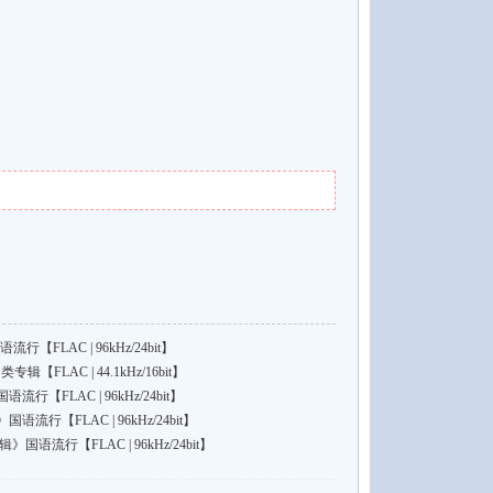
行【FLAC | 96kHz/24bit】
另类专辑【FLAC | 44.1kHz/16bit】
【FLAC | 96kHz/24bit】
行【FLAC | 96kHz/24bit】
国语流行【FLAC | 96kHz/24bit】