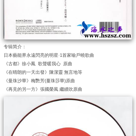
专辑简介：
日本藝能界永遠閃亮的明星·1首家喻戶曉歌曲
《古都》徐小鳳 歌聲暖我心 原曲
《在晴朗的一天出發》陳潔靈 無言地等
《曼珠沙華》梅艷芳(蔓珠莎華)原曲
《再見的另一方》張國榮風 繼續吹原曲