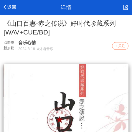
详情
《山口百惠-赤之传说》好时代珍藏系列
[WAV+CUE/BD]
音乐心情
点击重
+ 关注
新加载
2024-8-18
#外语音乐