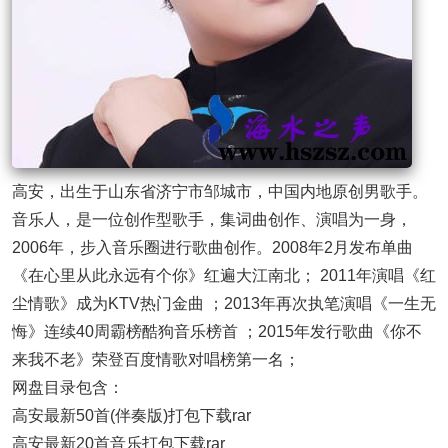
高安，出生于山东省济宁市邹城市，中国内地原创男歌手。
音乐人，是一位创作型歌手，集词曲创作、演唱为一身，
2006年，步入音乐圈进行歌曲创作。2008年2月发布单曲
《在心里从此永远有个你》红遍大江南北； 2011年演唱《红
尘情歌》成为KTV热门金曲 ；2013年再次执笔演唱《一生无
悔》连续40周霸榜酷狗音乐榜首 ；2015年发行歌曲《你不
来我不老》荣登百度情歌对唱榜第一名；
网盘目录包含：
高安最新50首(伴奏版)打包下载rar
高安最新20首音乐打包下载rar