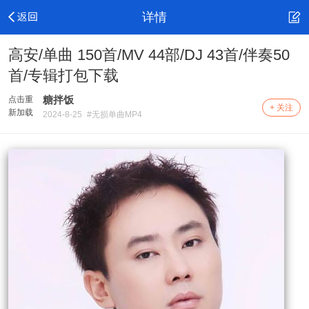
详情
高安/单曲 150首/MV 44部/DJ 43首/伴奏50
首/专辑打包下载
糖拌饭
点击重
+ 关注
新加载
2024-8-25
#无损单曲MP4