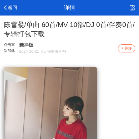
详情
陈雪凝/单曲 60首/MV 10部/DJ 0首/伴奏0首/
专辑打包下载
糖拌饭
点击重
+ 关注
新加载
2024-10-21
#无损单曲MP4