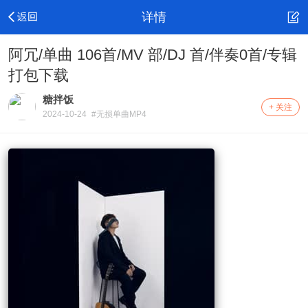
详情
阿冗/单曲 106首/MV 部/DJ 首/伴奏0首/专辑
打包下载
糖拌饭
+ 关注
2024-10-24
#无损单曲MP4