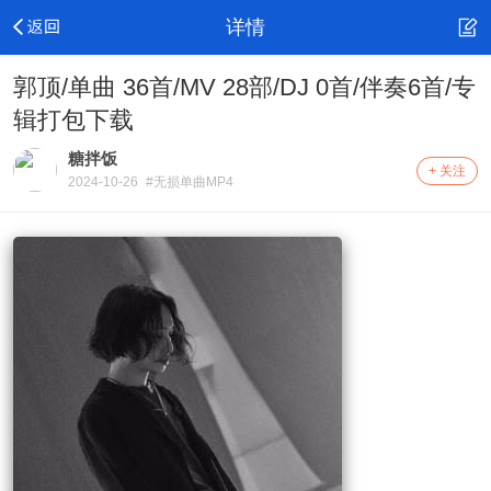
详情
郭顶/单曲 36首/MV 28部/DJ 0首/伴奏6首/专
辑打包下载
糖拌饭
+ 关注
2024-10-26
#无损单曲MP4