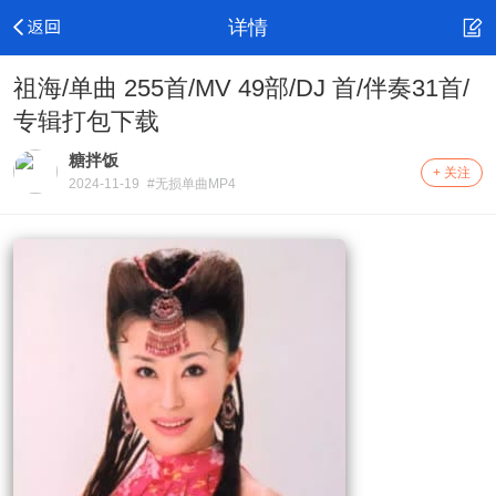
详情
祖海/单曲 255首/MV 49部/DJ 首/伴奏31首/
专辑打包下载
糖拌饭
+ 关注
2024-11-19
#无损单曲MP4