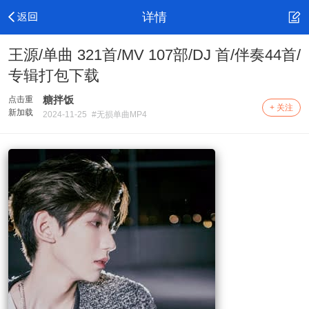
详情
王源/单曲 321首/MV 107部/DJ 首/伴奏44首/
专辑打包下载
糖拌饭
点击重
+ 关注
新加载
2024-11-25
#无损单曲MP4