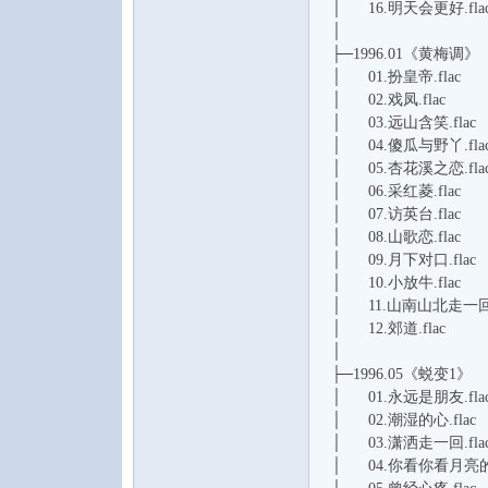
│ 16.明天会更好.fla
│
├─1996.01《黄梅调》
│ 01.扮皇帝.flac
│ 02.戏凤.flac
│ 03.远山含笑.flac
│ 04.傻瓜与野丫.fla
│ 05.杏花溪之恋.fla
│ 06.采红菱.flac
│ 07.访英台.flac
│ 08.山歌恋.flac
│ 09.月下对口.flac
│ 10.小放牛.flac
│ 11.山南山北走一回.f
│ 12.郊道.flac
│
├─1996.05《蜕变1》
│ 01.永远是朋友.fla
│ 02.潮湿的心.flac
│ 03.潇洒走一回.fla
│ 04.你看你看月亮的脸