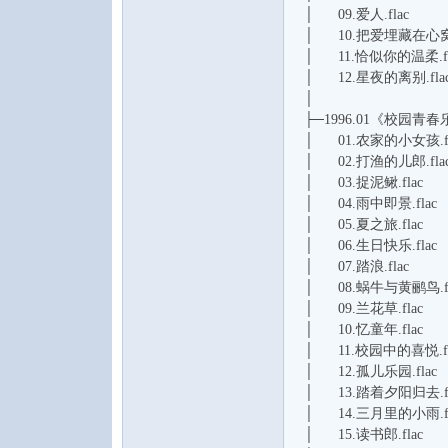
│ 09.爱人.flac
│ 10.把爱埋藏在心窝.
│ 11.恰似你的温柔.fl
│ 12.星夜的离别.fla
│
├─1996.01《校园青春
论
│ 01.农家的小女孩.fl
│ 02.打渔的儿郎.fla
│ 03.捉泥鳅.flac
│ 04.雨中即景.flac
│ 05.夏之旅.flac
│ 06.生日快乐.flac
│ 07.踏浪.flac
│ 08.蜗牛与黄鹂鸟.fl
│ 09.兰花草.flac
坛
│ 10.忆童年.flac
│ 11.校园中的喜悦.fl
│ 12.孤儿乐园.flac
│ 13.踏着夕阳归去.fl
│ 14.三月里的小雨.fl
│ 15.读书郎.flac