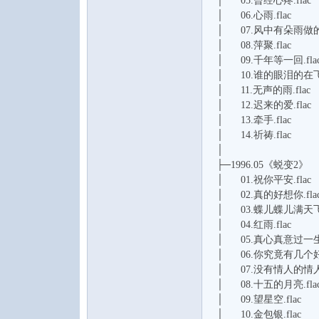
│ 05.曾经心疼.flac
│ 06.心雨.flac
│ 07.风中有朵雨做的云
│ 08.萍聚.flac
│ 09.千年等一回.fla
│ 10.谁的眼泪的在飞.
│ 11.无声的雨.flac
│ 12.迟来的爱.flac
│ 13.牵手.flac
│ 14.祈祷.flac
│
├─1996.05《蜕变2》
│ 01.祝你平安.flac
│ 02.真的好想你.fla
│ 03.蝶儿蝶儿满天飞.
│ 04.红雨.flac
│ 05.真心真意过一生.
│ 06.你究竟有几个好妹
│ 07.没有情人的情人节
│ 08.十五的月亮.fla
│ 09.望星空.flac
│ 10.金包银.flac