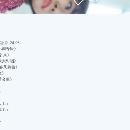
团》24·96
山歌小调专辑》
爱·风》
情歌大对唱》
曲·春风舞曲》
牵》
丽君金曲》
c
flac
flac
c