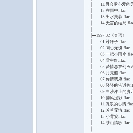
│ 11.再会啦心爱的无缘
│ 12.在雨中.flac
│ 13.出水芙蓉.flac
│ 14.无言的结局.fla
│
├─1997.02《春语》
│ 01.辣妹子.flac
│ 02.问心无愧.flac
│ 03.一把小雨伞.fla
│ 04.雪中红.flac
│ 05.爱情总在幻灭时最
│ 06.月亮船.flac
│ 07.你情我愿.flac
│ 08.轻轻的告诉你.fl
│ 09.白沙滩上的脚印.
│ 10.捕风捉影.flac
│ 11.流浪的心情.fla
│ 12.芳草无情.flac
│ 13.小背篓.flac
│ 14.茶山情歌.flac
│