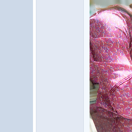
水
之
声