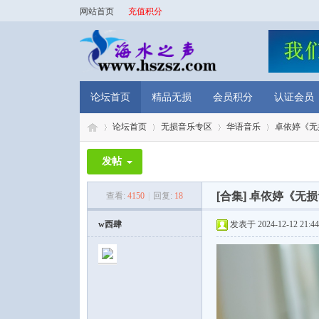
网站首页
充值积分
论坛首页
精品无损
会员积分
认证会员
论坛首页
无损音乐专区
华语音乐
卓依婷《无损音
发帖
海
»
›
›
›
[合集]
卓依婷《无损音乐
查看:
4150
|
回复:
18
w西肆
发表于 2024-12-12 21:44