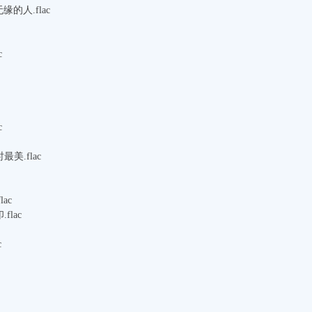
的人.flac
c
c
美.flac
ac
flac
c