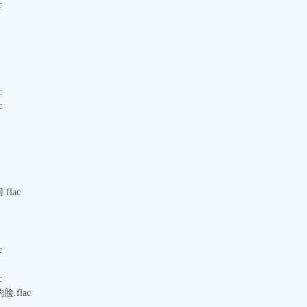
c
c
c
lac
c
c
.flac