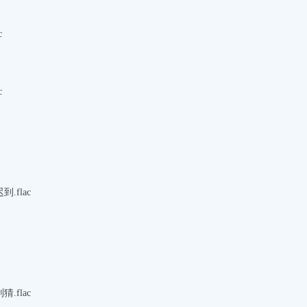
c
c
.flac
.flac