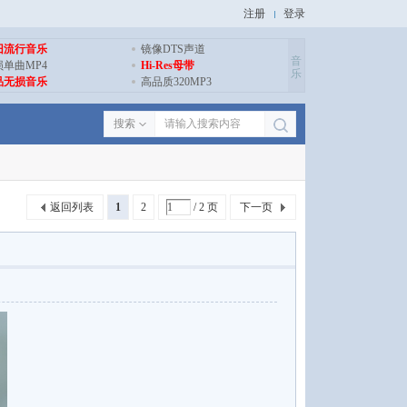
注册
登录
旧流行音乐
镜像DTS声道
音
损单曲MP4
Hi-Res母带
乐
品无损音乐
高品质320MP3
搜索
返回列表
1
2
/ 2 页
下一页