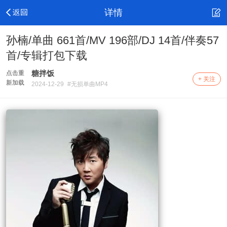
详情
孙楠/单曲 661首/MV 196部/DJ 14首/伴奏57
首/专辑打包下载
糖拌饭
点击重
+ 关注
新加载
2024-12-29
#无损单曲MP4