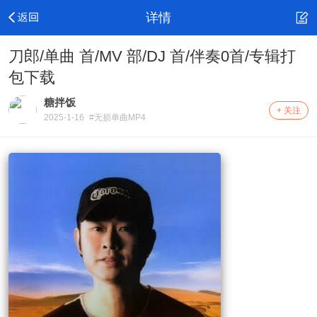
详情
刀郎/单曲 首/MV 部/DJ 首/伴奏0首/专辑打
包下载
糖拌饭
+ 关注
2025-1-16
#无损单曲MP4