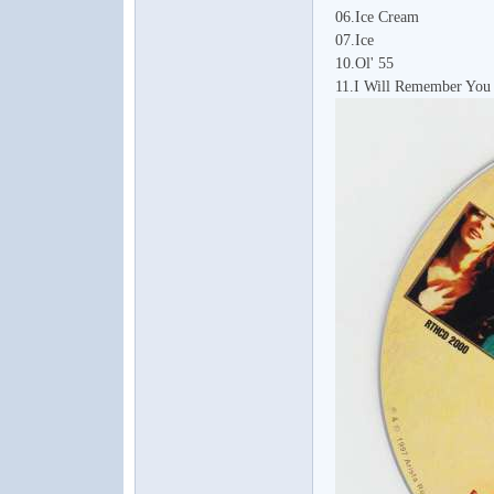
06.Ice Cream
07.Ice
10.Ol' 55
11.I Will Remember You