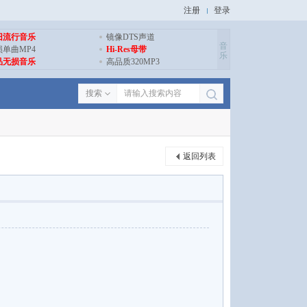
注册
登录
旧流行音乐
镜像DTS声道
音
损单曲MP4
Hi-Res母带
乐
品无损音乐
高品质320MP3
搜索
返回列表