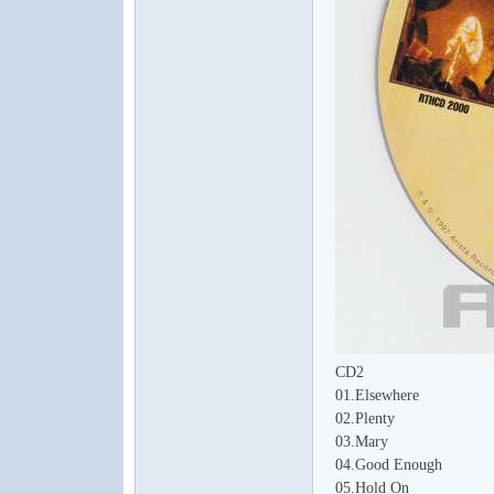
CD2
01.Elsewhere
02.Plenty
03.Mary
04.Good Enough
05.Hold On