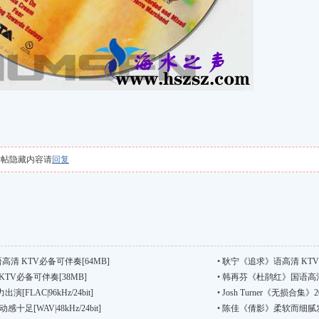
本帖隐藏内容请
回复
清 KTV必备可伴奏[64MB]
•
耿宁《追求》语高清 KTV
TV必备可伴奏[38MB]
•
韩再芬《杜鹃红》国语高清 
LAC|96kHz/24bit]
•
Josh Turner《无损合集》20
[WAV|48kHz/24bit]
•
陈佳《倩影》柔软而细腻发烧人声