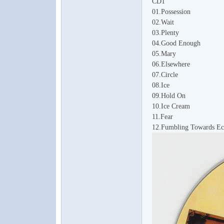
CD1
01.Possession
02.Wait
03.Plenty
04.Good Enough
05.Mary
论
06.Elsewhere
07.Circle
08.Ice
09.Hold On
10.Ice Cream
11.Fear
12.Fumbling Towards Ec
坛