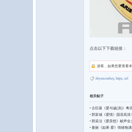
点击以下下载链接：
游客，如果您要查看
zbyunconbuy
,
https
,
url
相关帖子
•
古巨基《爱与诚(演)》粤语高
•
郭富城《爱情》国语高清 K
•
郭采洁《爱异想》献声全力出演[F
•
曼丽《如果·爱》情绪饱满动感十足