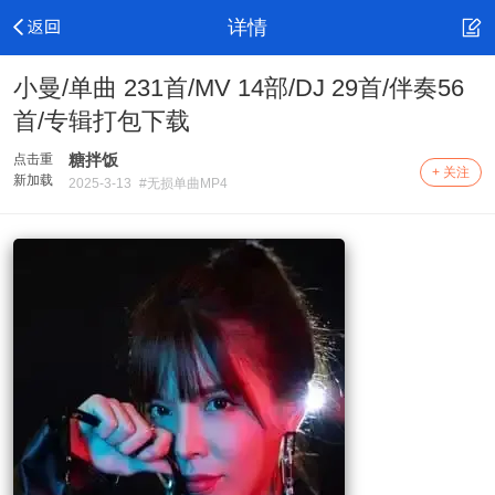
详情
小曼/单曲 231首/MV 14部/DJ 29首/伴奏56
首/专辑打包下载
糖拌饭
点击重
+ 关注
新加载
2025-3-13
#无损单曲MP4