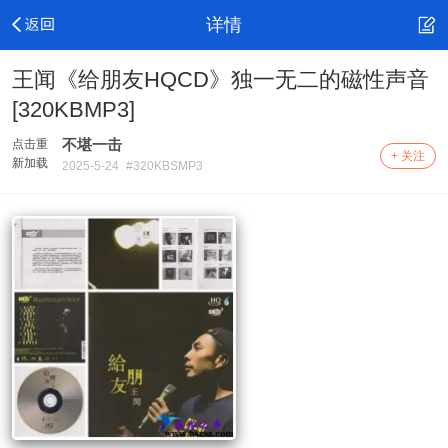
详情
王闻《给朋友HQCD》独一无二的磁性声音
[320KBMP3]
不堪一击
点击重
+ 关注
新加载
2025-5-24
#320KBSMP3