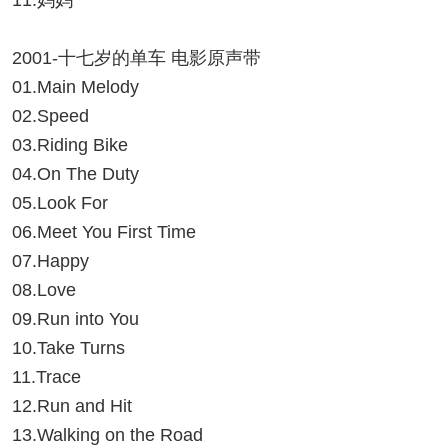
11.妈妈
2001-十七岁的单车 电影原声带
01.Main Melody
02.Speed
03.Riding Bike
04.On The Duty
05.Look For
06.Meet You First Time
07.Happy
08.Love
09.Run into You
10.Take Turns
11.Trace
12.Run and Hit
13.Walking on the Road