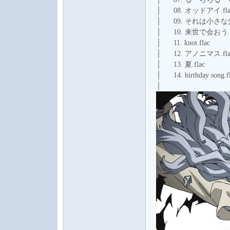
│ 08. オッドアイ.fla
│ 09. それは小さな光
│ 10. 来世で会おう.f
│ 11. knot.flac
│ 12. アノニマス.fla
│ 13. 夏.flac
│ 14. birthday song.f
│