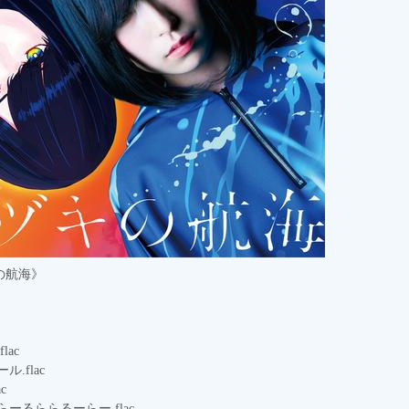
キの航海》
lac
.flac
c
らーるららるーらー.flac