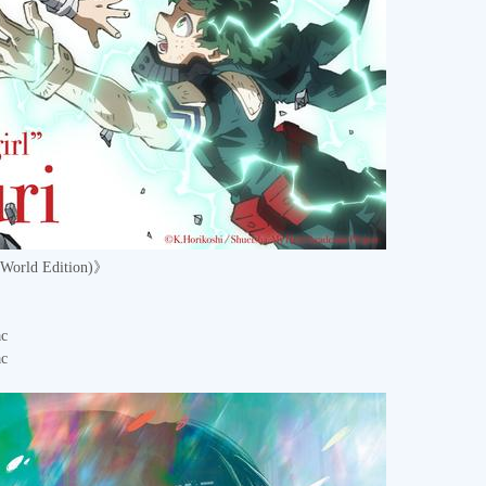
rld Edition)》
c
c