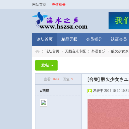
网站首页
充值积分
论坛首页
精品无损
会员积分
认证会员
论坛首页
无损音乐专区
外语音乐
酸欠少女さユり 
发帖
海
»
›
›
›
[合集]
酸欠少女さユり 
查看:
1614
|
回复:
9
w西肆
发表于 2024-10-10 10:31