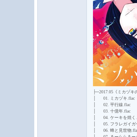
├─2017.05《ミカヅ
│ 01. ミカヅキ.flac
│ 02. 平行線.flac
│ 03. 十億年.flac
│ 04. ケーキを焼く.f
│ 05. フラレガイガール
│ 06. 蜂と見世物.fla
│ 07. るーららるー