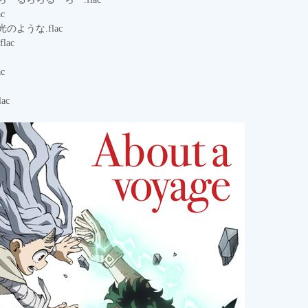
c
のような.flac
lac
c
lac