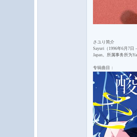
论
さユり简介
Sayuri（1996年6
Japan。所属事务所为Yam
专辑曲目：
坛