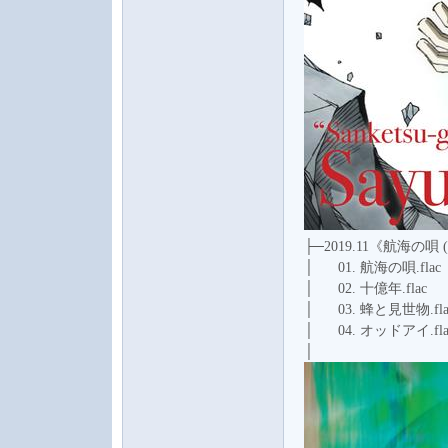
├─2019.11《航海の唄 (Wo
│ 01. 航海の唄.flac
│ 02. 十億年.flac
│ 03. 蜂と見世物.fla
│ 04. オッドアイ.fla
│