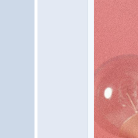
水
之
声