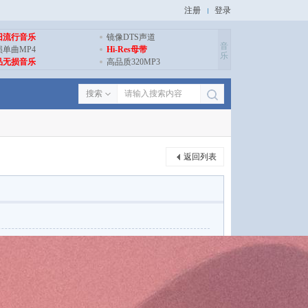
注册
登录
旧流行音乐
镜像DTS声道
音
损单曲MP4
Hi-Res母带
乐
品无损音乐
高品质320MP3
搜索
返回列表