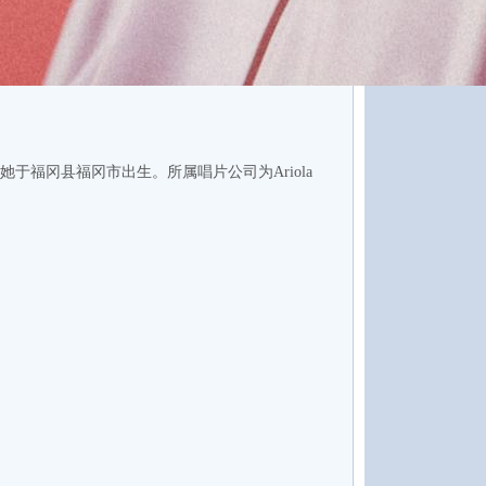
ユり。她于福冈县福冈市出生。所属唱片公司为Ariola