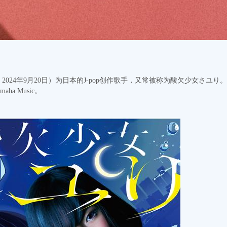
月7日 - 2024年9月20日）为日本的J-pop创作歌手，又常被称为酸欠少女さ
aha Music。