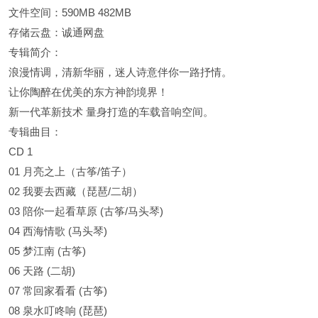
文件空间：590MB 482MB
存储云盘：诚通网盘
专辑简介：
浪漫情调，清新华丽，迷人诗意伴你一路抒情。
让你陶醉在优美的东方神韵境界！
新一代革新技术 量身打造的车载音响空间。
专辑曲目：
CD 1
01 月亮之上（古筝/笛子）
02 我要去西藏（琵琶/二胡）
03 陪你一起看草原 (古筝/马头琴)
04 西海情歌 (马头琴)
05 梦江南 (古筝)
06 天路 (二胡)
07 常回家看看 (古筝)
08 泉水叮咚响 (琵琶)