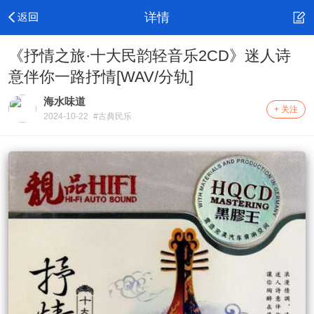
详情
《抒情之旅·十大民韵轻音乐2CD》迷人诗
意伴你一路抒情[WAV/分轨]
海水味道
+ 关注
2024-10-22
#古典民乐