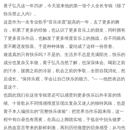
黄子弘凡这一年25岁，今天迎来他的第一张个人全长专辑《除了
快乐禁止入内》。
这是作为一名专业歌手“音乐浓度”超高的一年，去了更多的舞
台，积累了更多的经验，也认识了更多音乐上的朋友，同时拥有
了更多音乐作品，也触发了更多维度音乐上的挑战，在不同曲风
里不断迸发惊喜。于是种种体验，凝结成了这样一份答卷。
难道真的只有快乐吗？不是的。生活并不总是充满阳光，快乐的
成分也复杂又丰饶，黄子弘凡当然了解，也深深体会。喝彩之前
的汗水，簇拥之前的冷寂，机会之前的争取…全部自我消化，然
后成长。“保持乐观，学会让自己快乐的能力。”— —他想表达的
是这个。
也因此我们在这张专辑里还可以感受到更多快乐以外丰富的情
绪。十首歌从不同情感维度呈现出复杂又迷人的独特风味，也是
黄子本人编排出的“完整快乐体验”：把世界当作乐园来闯，这一
程中有白昼也有黑夜，在高山上脚踏实地，于低谷中抬头做梦，
从热血宣言带来的新鲜刺激，再到历经痛楚的切身感受；从与伤