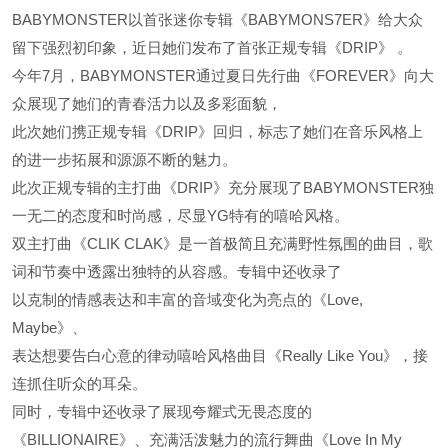
BABYMONSTER以首张迷你专辑《BABYMONS7ER》给大众
留下强烈初印象，近日她们发布了首张正规专辑《DRIP》 。
今年7月，BABYMONSTER通过夏日先行曲《FOREVER》向大
众展现了她们的青春活力以及多彩面貌，
此次她们携正规专辑《DRIP》回归，标志了她们在音乐风格上
的进一步拓展和源源不断的魅力。
此次正规专辑的主打曲《DRIP》充分展现了BABYMONSTER独
一无二的态度和时尚感，尽显YG特有的嘻哈风格。
双主打曲《CLIK CLAK》是一首极简且充满野性氛围的曲目，歌
词和节奏中透露出独特的从容感。专辑中还收录了
以克制的情感表达和丰富的音域变化为亮点的《Love,
Maybe》、
表达想要告白心意的律动嘻哈风格曲目《Really Like You》，接
连抓住听众的耳朵。
同时，专辑中还收录了展现夸耀式无畏态度的
《BILLIONAIRE》、充满活泼魅力的流行舞曲《Love In My