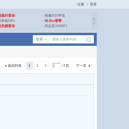
注册
登录
旧流行音乐
镜像DTS声道
音
损单曲MP4
Hi-Res母带
乐
品无损音乐
高品质320MP3
搜索
返回列表
1
2
3
/ 3 页
下一页