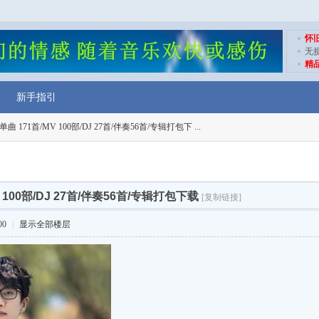
怀
无
精
新手指引
单曲 171首/MV 100部/DJ 27首/伴奏56首/专辑打包下 ...
V 100部/DJ 27首/伴奏56首/专辑打包下载
[复制链接]
00
|
显示全部楼层