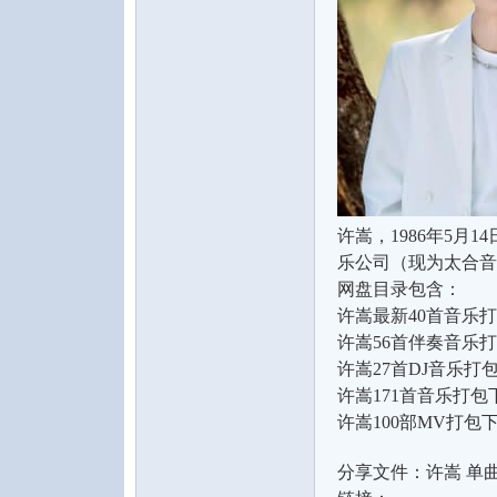
水
许嵩，1986年5
之
乐公司（现为太合音
网盘目录包含：
许嵩最新40首音乐打包下
许嵩56首伴奏音乐打包
许嵩27首DJ音乐打包
许嵩171首音乐打包下
许嵩100部MV打包下载
声
分享文件：许嵩 单