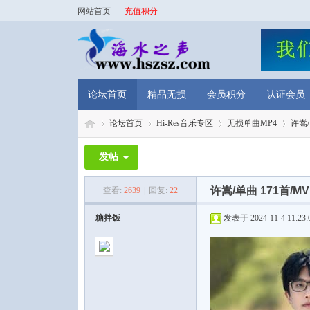
网站首页
充值积分
论坛首页
精品无损
会员积分
认证会员
论坛首页
Hi-Res音乐专区
无损单曲MP4
许嵩/
发帖
海
»
›
›
›
许嵩/单曲 171首/M
查看:
2639
|
回复:
22
糖拌饭
发表于 2024-11-4 11:23: