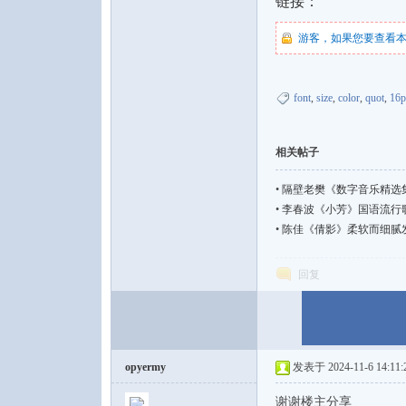
链接：
游客，如果您要查看
font
,
size
,
color
,
quot
,
16p
音
相关帖子
•
隔壁老樊《数字音乐精选集》[FL
•
李春波《小芳》国语流行歌曲[WA
•
陈佳《倩影》柔软而细腻发烧人声
回复
乐
opyermy
发表于 2024-11-6 14:11:
谢谢楼主分享