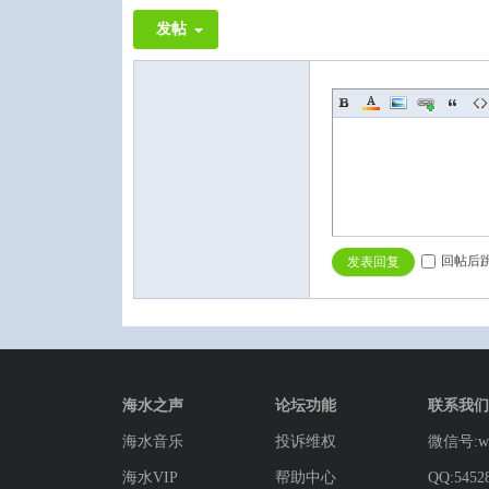
发帖
回帖后
发表回复
海水之声
论坛功能
联系我们
海水音乐
投诉维权
微信号:wg
海水VIP
帮助中心
QQ:5452