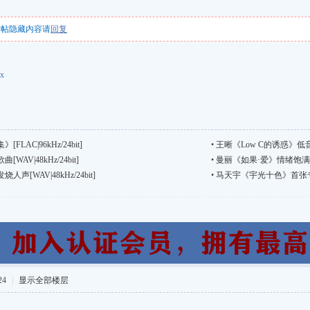
本帖隐藏内容请
回复
x
AC|96kHz/24bit]
•
王晰《Low C的诱惑》低音极限[
V|48kHz/24bit]
•
曼丽《如果·爱》情绪饱满动感十足
[WAV|48kHz/24bit]
•
马天宇《宇光十色》首张专辑[WA
24
|
显示全部楼层